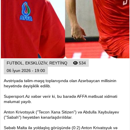
Arena
Ulduz
Yazarlar
Tribuna
Eksklüziv
Reytinq
Döyüş
FUTBOL, EKSKLÜZIV, REYTINQ
534
Taekvondo
06 İyun 2026 - 19:00
Boks
Avstriyada təlim-məşq toplanışında olan Azərbaycan millisinin
Kikboks
heyətində dəyişiklik edilib.
Tayboks
Supersport.Az xəbər verir ki, bu barədə AFFA mətbuat xidməti
məlumat yayıb.
Karate
Seçilmişlər
Anton Krivotsyuk ("Tecon Xana Sitizen") və Abdulla Xaybulayev
("Sabah") heyətdən kənarlaşdırılıblar.
Video
Səbəb Malta ilə yoldaşlıq görüşündə (0:2) Anton Krivatsyuk və