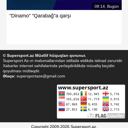
08:14, Bugün
"Dinamo" "Qarabağ"a qarşı
© Supersport.az Müəllif hüquqları qorunur.
Supersport.Az-ın məlumatlarından istifadə etdikdə istinad zəruridir.
Xəbərlər internet səhifələrində yerləşdirildikdə müvafiq keçidin
qoyulması mütləqdir.
Əlaqə:
supersportaze@gmail.com
Copyright 2009-2026 Supersport.az.