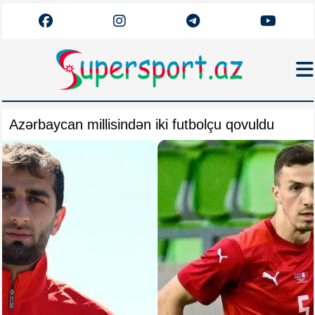
Haqqımızda
Azərbaycan millisindən iki futbolçu qovuldu
Əlaqə
Arxiv
Futbol
Azərbaycan
Premyer Liqa
Dünya
Superliqa
Canlı