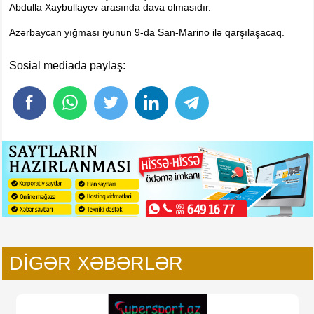
Foto
Abdulla Xaybullayev arasında dava olmasıdır.
Digər
Azərbaycan yığması iyunun 9-da San-Marino ilə qarşılaşacaq.
Maqazin
Sosial mediada paylaş:
Dünya Kuboku - 2018
İslamiada-2017
Formula-1
Su İdman növləri
Tokio-2020
Layihə
Qış Olimpiya
İslamiada-2021
Dünya Kuboku-2022
DIGƏR XƏBƏRLƏR