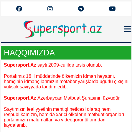
Haqqımızda
HAQQIMIZDA
Əlaqə
Supersport.Az
saytı 2009-cu ildə təsis olunub.
Arxiv
Portalımız 16 il müddətində ölkəmizin idman həyatını,
Futbol
həmçinin idmançılarımızın mötəbər yarışlarda uğurlu çıxışını
yüksək səviyyədə təqdim edib.
Azərbaycan
Premyer Liqa
Supersport.Az
Azərbaycan Mətbuat Şurasının üzvüdür.
Dünya
Saytımızın fəaliyyətinin məntiqi nəticəsi olaraq həm
Superliqa
respublikamızın, həm də xarici ölkələrin mətbuat orqanları
portalımızın məlumatları və videogörüntülərindən
Canlı
faydalanıb.