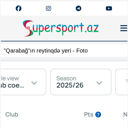
Haqqımızda
"Qarabağ"ın reytinqdə yeri - Foto
Əlaqə
Arxiv
Futbol
Azərbaycan
Premyer Liqa
Dünya
Superliqa
Canlı