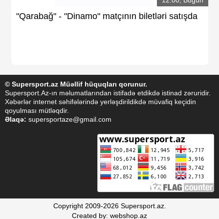
12:00, Bugün
"Qarabağ" - "Dinamo" matçının biletləri satışda
© Supersport.az Müəllif hüquqları qorunur.
Supersport.Az-ın məlumatlarından istifadə etdikdə istinad zəruridir.
Xəbərlər internet səhifələrində yerləşdirildikdə müvafiq keçidin
qoyulması mütləqdir.
Əlaqə:
supersportaze@gmail.com
Copyright 2009-2026 Supersport.az.
Created by: webshop.az