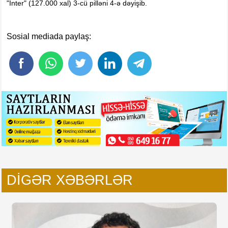
"İnter" (127.000 xal) 3-cü pilləni 4-ə dəyişib.
Sosial mediada paylaş:
DIGƏR XƏBƏRLƏR