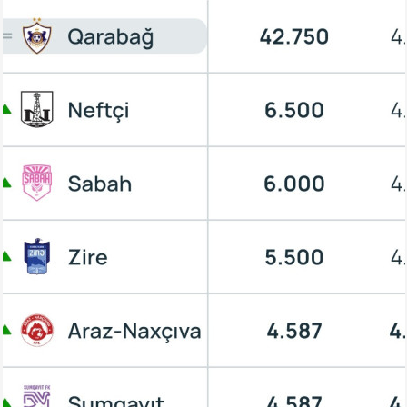
Arena
Ulduz
Yazarlar
Tribuna
Eksklüziv
Reytinq
Döyüş
Taekvondo
Boks
Kikboks
Tayboks
Karate
Seçilmişlər
Video