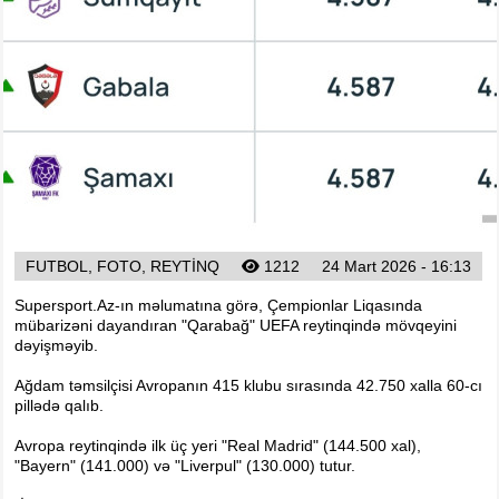
Foto
Digər
Maqazin
Dünya Kuboku - 2018
İslamiada-2017
Formula-1
Su İdman növləri
Tokio-2020
FUTBOL, FOTO, REYTINQ
1212
24 Mart 2026 - 16:13
Layihə
Supersport.Az-ın məlumatına görə, Çempionlar Liqasında
Qış Olimpiya
mübarizəni dayandıran "Qarabağ" UEFA reytinqində mövqeyini
İslamiada-2021
dəyişməyib.
Dünya Kuboku-2022
Ağdam təmsilçisi Avropanın 415 klubu sırasında 42.750 xalla 60-cı
pillədə qalıb.
Avropa reytinqində ilk üç yeri "Real Madrid" (144.500 xal),
"Bayern" (141.000) və "Liverpul" (130.000) tutur.