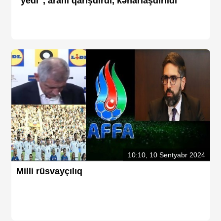
"yedi", aranı qarışdırdı, kənarlaşdırıldı
10:10, 10 Sentyabr 2024
Milli rüsvayçılıq