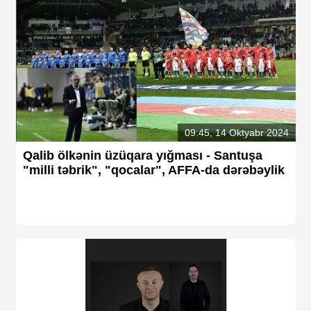
09:45, 14 Oktyabr 2024
Qalib ölkənin üzüqara yığması - Santuşa
"milli təbrik", "qocalar", AFFA-da dərəbəylik