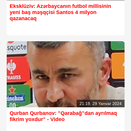
Eksklüziv: Azərbaycanın futbol millisinin
yeni baş məşqçisi Santos 4 milyon
qazanacaq
21:19, 29 Yanvar 2024
Qurban Qurbanov: "Qarabağ"dan ayrılmaq
fikrim yoxdur" - Video