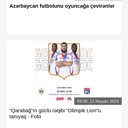
Arena
Azərbaycan futbolunu oyuncağa çevirənlər
Ulduz
Yazarlar
Tribuna
Eksklüziv
Reytinq
Döyüş
Taekvondo
Boks
Kikboks
Tayboks
Karate
09:00, 12 Noyabr 2024
Seçilmişlər
"Qarabağ"ın güclü rəqibi "Olimpik Lion"u
tanıyaq - Foto
Video