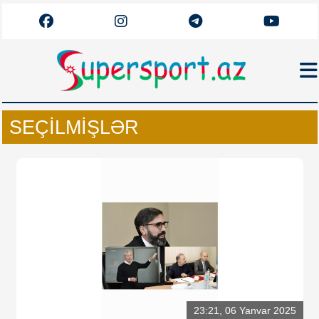
Haqqımızda
SEÇILMIŞLƏR
Əlaqə
Arxiv
Futbol
Azərbaycan
Premyer Liqa
Dünya
Superliqa
Canlı
23:21, 06 Yanvar 2025