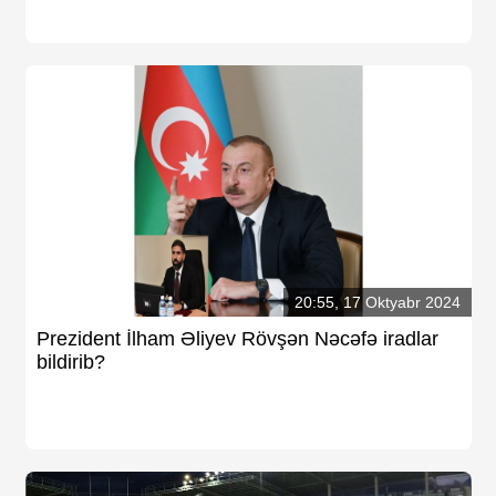
Foto
Digər
Maqazin
Dünya Kuboku - 2018
İslamiada-2017
Formula-1
Su İdman növləri
Tokio-2020
Layihə
20:55, 17 Oktyabr 2024
Qış Olimpiya
Prezident İlham Əliyev Rövşən Nəcəfə iradlar
İslamiada-2021
bildirib?
Dünya Kuboku-2022