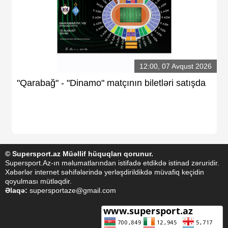
12:00, 07 Avqust 2026
"Qarabağ" - "Dinamo" matçının biletləri satışda
© Supersport.az Müəllif hüquqları qorunur.
Supersport.Az-ın məlumatlarından istifadə etdikdə istinad zəruridir.
Xəbərlər internet səhifələrində yerləşdirildikdə müvafiq keçidin
qoyulması mütləqdir.
Əlaqə:
supersportaze@gmail.com