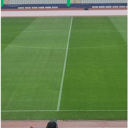
Arena
Ulduz
Yazarlar
Tribuna
Eksklüziv
Reytinq
Döyüş
Taekvondo
Boks
Kikboks
Tayboks
Karate
Seçilmişlər
Video