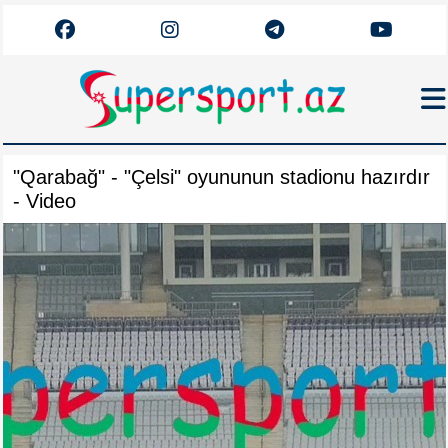
Haqqımızda
"Qarabağ" - "Çelsi" oyununun stadionu hazırdır
Əlaqə
- Video
Arxiv
Futbol
Azərbaycan
Premyer Liqa
Dünya
Superliqa
Canlı