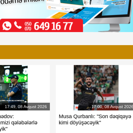
Rövşən Nəcəf milyonlar verdiyi Santuşun
əmmədova
hörmətsizliyinə göz yumur
17:49, 08 Avqust 2026
17:00, 08 Avqust 202
ədov:
Musa Qurbanlı: "Son dəqiqəyə
mizi qələbələrlə
kimi döyüşəcəyik"
o davası
"Neftçi"ni məhv edənlər...
yik"