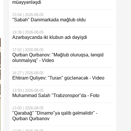
müəyyənləşdi
23:04 | 2026-08-05
"Sabah" Danimarkada məğlub oldu
19:39 | 2026-08-05
Azərbaycanda iki klubun adı dəyişdi
17:02 | 2026-08-05
Qurban Qurbanov: "Məğlub oluruqsa, tənqid
olunmalıyıq" - Video
16:27 | 2026-08-05
Ehtiram Quliyev: "Turan" güclənəcək - Video
13:50 | 2026-08-05
Muhamməd Salah "Trabzonspor"da - Foto
13:00 | 2026-08-05
"Qarabağ" "Dinamo"ya qalib gəlməlidir" -
Qurban Qurbanov