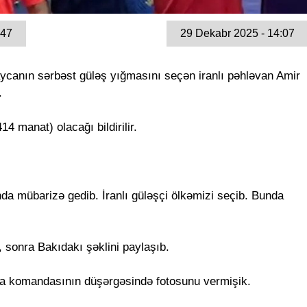
47
29 Dekabr 2025 - 14:07
ycanın sərbəst güləş yığmasını seçən iranlı pəhləvan Amir
.
4 manat) olacağı bildirilir.
a mübarizə gedib. İranlı güləşçi ölkəmizi seçib. Bunda
sonra Bakıdakı şəklini paylaşıb.
a komandasının düşərgəsində fotosunu vermişik.