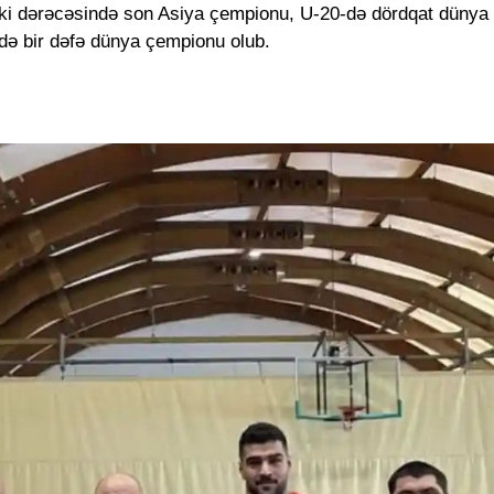
əki dərəcəsində son Asiya çempionu, U-20-də dördqat dünya
ə bir dəfə dünya çempionu olub.