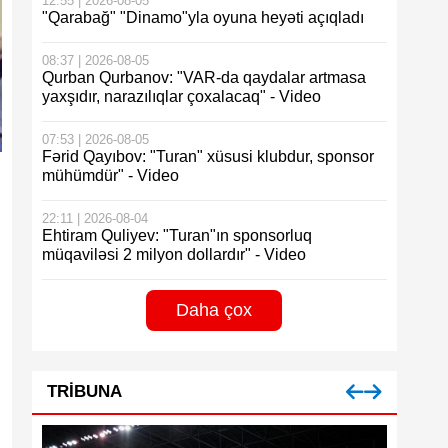
12:55 | 2026-08-05
"Qarabağ" "Dinamo"yla oyuna heyəti açıqladı
08:37 | 2026-08-05
Qurban Qurbanov: "VAR-da qaydalar artmasa
yaxşıdır, narazılıqlar çoxalacaq" - Video
07:53 | 2026-08-05
Fərid Qayıbov: "Turan" xüsusi klubdur, sponsor
mühümdür" - Video
22:11 | 2026-08-04
Ehtiram Quliyev: "Turan"ın sponsorluq
müqaviləsi 2 milyon dollardır" - Video
Daha çox
TRIBUNA