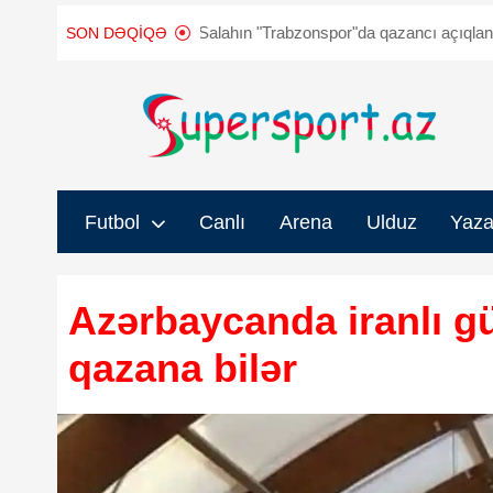
Muhamməd Salahın "Trabzonspor"da qazancı açıqlandı
FIFA prezid
SON DƏQIQƏ
Futbol
Canlı
Arena
Ulduz
Yaza
Azərbaycanda iranlı g
qazana bilər