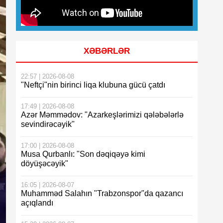
XƏBƏRLƏR
22:57 | 2026-08-08
"Neftçi"nin birinci liqa klubuna gücü çatdı
17:49 | 2026-08-08
Azər Məmmədov: "Azarkeşlərimizi qələbələrlə
sevindirəcəyik"
17:00 | 2026-08-08
Musa Qurbanlı: "Son dəqiqəyə kimi
döyüşəcəyik"
16:05 | 2026-08-07
Muhamməd Salahın "Trabzonspor"da qazancı
açıqlandı