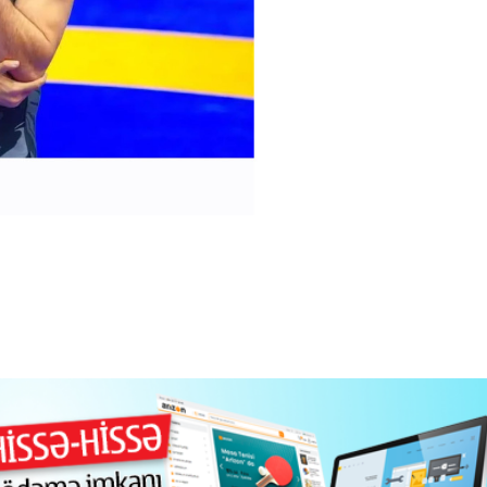
nları: "Qarabağ",
"Qarabağ" vəfat edən azarkeşi Zəfər Hacılı
aldatması
xatırladı - Video