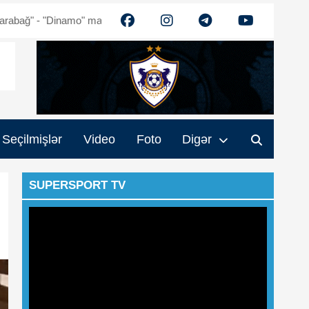
o" matçının biletləri satışda
Qurban Qurbanov: "Futbolçuların üzə
Seçilmişlər
Video
Foto
Digər
SUPERSPORT TV