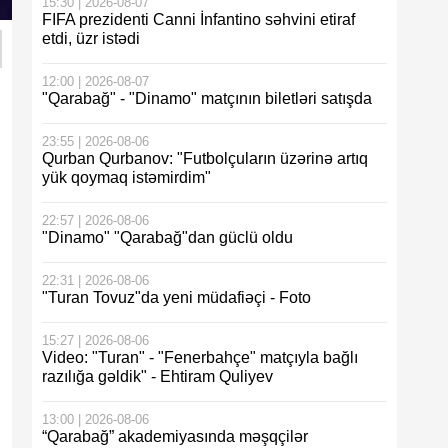
15:30 | 2026-08-07
FIFA prezidenti Canni İnfantino səhvini etiraf
etdi, üzr istədi
12:00 | 2026-08-07
"Qarabağ" - "Dinamo" matçının biletləri satışda
23:55 | 2026-08-06
Qurban Qurbanov: "Futbolçuların üzərinə artıq
yük qoymaq istəmirdim"
22:57 | 2026-08-06
"Dinamo" "Qarabağ"dan güclü oldu
22:31 | 2026-08-06
"Turan Tovuz"da yeni müdafiəçi - Foto
15:27 | 2026-08-06
Video: "Turan" - "Fenerbahçe" matçıyla bağlı
razılığa gəldik" - Ehtiram Quliyev
13:00 | 2026-08-06
“Qarabağ” akademiyasında məşqçilər