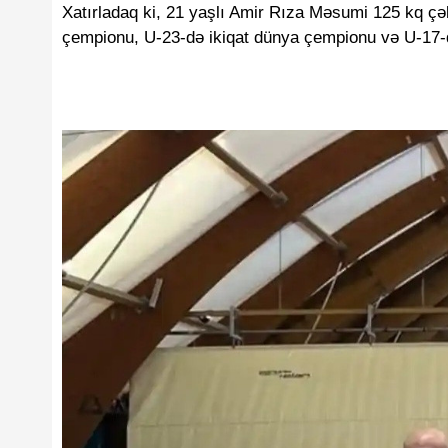
Xatırladaq ki, 21 yaşlı Amir Rıza Məsumi 125 kq ç
çempionu, U-23-də ikiqat dünya çempionu və U-17-d