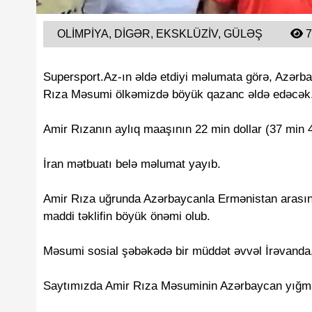
OLIMPIYA, DIGƏR, EKSKLÜZIV, GÜLƏŞ
7
Supersport.Az-ın əldə etdiyi məlumata görə, Azərba
Rıza Məsumi ölkəmizdə böyük qazanc əldə edəcək
Amir Rızanın aylıq maaşının 22 min dollar (37 min 41
İran mətbuatı belə məlumat yayıb.
Amir Rıza uğrunda Azərbaycanla Ermənistan arasınd
maddi təklifin böyük önəmi olub.
Məsumi sosial şəbəkədə bir müddət əvvəl İrəvanda, 
Saytımızda Amir Rıza Məsuminin Azərbaycan yığm