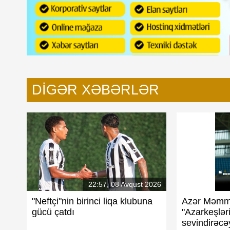
hvə aparan prezident: Maqsud
Rövşən Nəcəfin Elxan M
məğlubiyyəti
DIGƏR XƏBƏRLƏR
22:57, 08 Avqust 2026
"Neftçi"nin birinci liqa klubuna
Azər Məmm
gücü çatdı
"Azarkeşləri
n üzüqara yığması - Santuşa
Eksklüziv: "Neftçi"də kresl
k", "qocalar", AFFA-da dərəbəylik
sevindirəcə