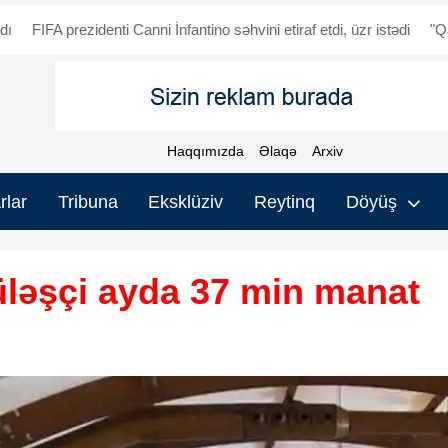
enti Canni İnfantino səhvini etiraf etdi, üzr istədi
"Qarabağ" - "Dinam
Haqqımızda
Əlaqə
Arxiv
rlar
Tribuna
Eksklüziv
Reytinq
Döyüş
üləşçi ayda 37 min manat