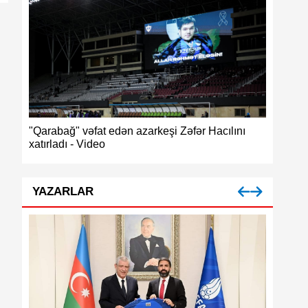
ğ",
"Qarabağ" vəfat edən azarkeşi Zəfər Hacılını
Azərbayc
xatırladı - Video
medalı
YAZARLAR