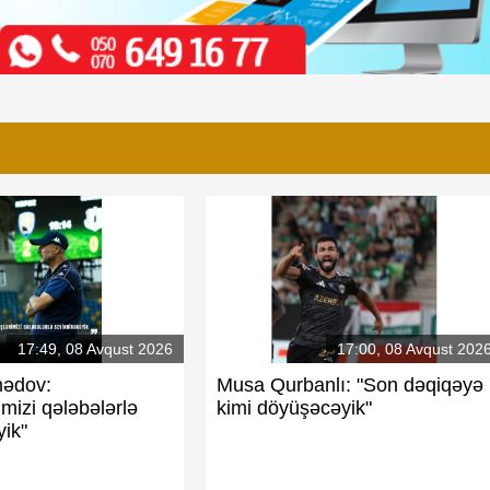
17:49, 08 Avqust 2026
17:00, 08 Avqust 202
ədov:
Musa Qurbanlı: "Son dəqiqəyə
mizi qələbələrlə
kimi döyüşəcəyik"
yik"