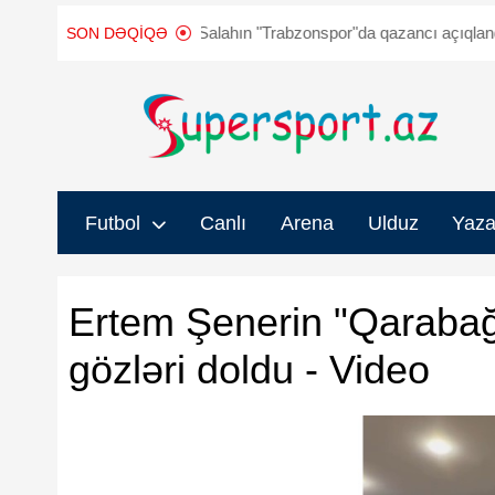
k"
Muhamməd Salahın "Trabzonspor"da qazancı açıqlandı
FIFA p
SON DƏQIQƏ
Futbol
Canlı
Arena
Ulduz
Yaza
Ertem Şenerin "Qarabağ
gözləri doldu - Video