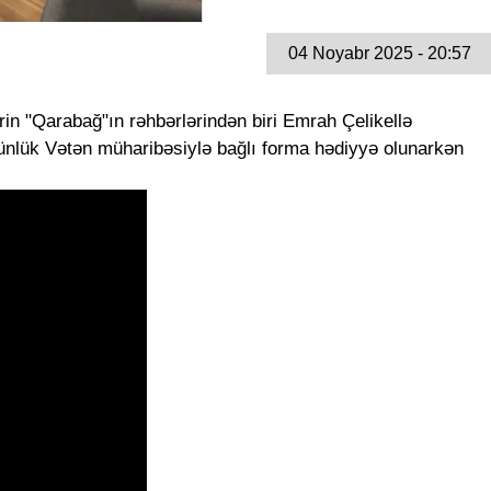
04 Noyabr 2025 - 20:57
in "Qarabağ"ın rəhbərlərindən biri Emrah Çelikellə
ünlük Vətən müharibəsiylə bağlı forma hədiyyə olunarkən