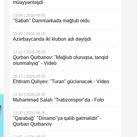
müəyyənləşdi
23:04 | 2026-08-05
"Sabah" Danimarkada məğlub oldu
19:39 | 2026-08-05
Azərbaycanda iki klubun adı dəyişdi
17:02 | 2026-08-05
Qurban Qurbanov: "Məğlub oluruqsa, tənqid
olunmalıyıq" - Video
16:27 | 2026-08-05
Ehtiram Quliyev: "Turan" güclənəcək - Video
13:50 | 2026-08-05
Muhamməd Salah "Trabzonspor"da - Foto
13:00 | 2026-08-05
"Qarabağ" "Dinamo"ya qalib gəlməlidir" -
Qurban Qurbanov