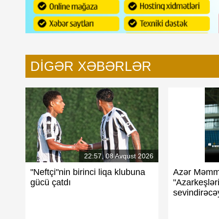
DIGƏR XƏBƏRLƏR
22:57, 08 Avqust 2026
"Neftçi"nin birinci liqa klubuna
Azər Məmm
gücü çatdı
"Azarkeşləri
sevindirəcə