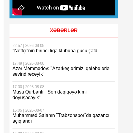
XƏBƏRLƏR
22:57 | 2026-08-08
"Neftçi"nin birinci liqa klubuna gücü çatdı
17:49 | 2026-08-08
Azər Məmmədov: "Azarkeşlərimizi qələbələrlə
sevindirəcəyik"
17:00 | 2026-08-08
Musa Qurbanlı: "Son dəqiqəyə kimi
döyüşəcəyik"
16:05 | 2026-08-07
Muhamməd Salahın "Trabzonspor"da qazancı
açıqlandı