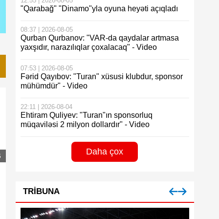
12:55 | 2026-08-05
"Qarabağ" "Dinamo"yla oyuna heyəti açıqladı
08:37 | 2026-08-05
Qurban Qurbanov: "VAR-da qaydalar artmasa
yaxşıdır, narazılıqlar çoxalacaq" - Video
07:53 | 2026-08-05
Fərid Qayıbov: "Turan" xüsusi klubdur, sponsor
mühümdür" - Video
22:11 | 2026-08-04
Ehtiram Quliyev: "Turan"ın sponsorluq
müqaviləsi 2 milyon dollardır" - Video
Daha çox
6
TRIBUNA