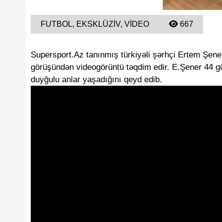
FUTBOL, EKSKLÜZIV, VIDEO
667
Supersport.Az tanınmış türkiyəli şərhçi Ertem Şener
görüşündən videogörüntü təqdim edir. E.Şener 44 g
duyğulu anlar yaşadığını qeyd edib.