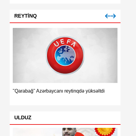
REYTINQ
İspaniya
"Qarabağ" Azərbaycanı reytinqdə yüksəltdi
ULDUZ