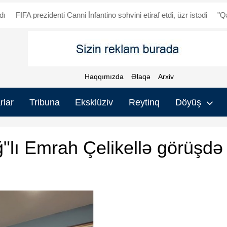
rezidenti Canni İnfantino səhvini etiraf etdi, üzr istədi
"Qarabağ" - "
Haqqımızda
Əlaqə
Arxiv
rlar
Tribuna
Eksklüziv
Reytinq
Döyüş
"lı Emrah Çelikellə görüşdə