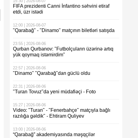
15:30 | 2026-08-07
FIFA prezidenti Canni İnfantino səhvini etiraf
etdi, üzr istədi
12:00 | 2026-08-07
"Qarabağ" - "Dinamo" matçının biletləri satışda
23:55 | 2026-08-06
Qurban Qurbanov: "Futbolçuların üzərinə artıq
yük qoymaq istəmirdim"
22:57 | 2026-08-06
"Dinamo" "Qarabağ"dan güclü oldu
22:31 | 2026-08-06
"Turan Tovuz"da yeni müdafiəçi - Foto
15:27 | 2026-08-06
Video: "Turan" - "Fenerbahçe" matçıyla bağlı
razılığa gəldik" - Ehtiram Quliyev
13:00 | 2026-08-06
“Qarabağ” akademiyasında məşqçilər