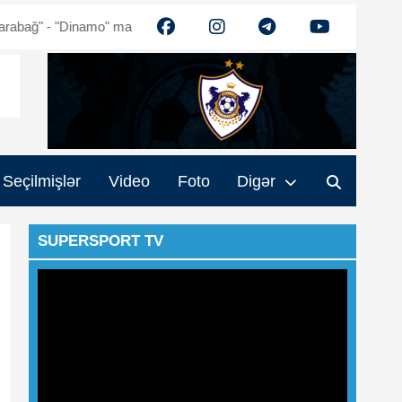
Dinamo" matçının biletləri satışda
Qurban Qurbanov: "Futbolçuların
Seçilmişlər
Video
Foto
Digər
SUPERSPORT TV