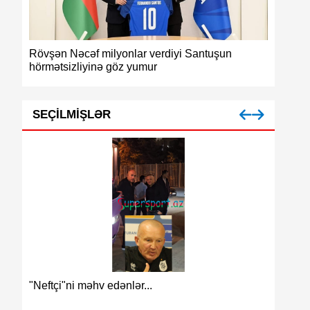
Rövşən Nəcəf milyonlar verdiyi Santuşun
Azərbayc
hörmətsizliyinə göz yumur
medalı
SEÇILMIŞLƏR
Azərbay
"Neftçi"ni məhv edənlər...