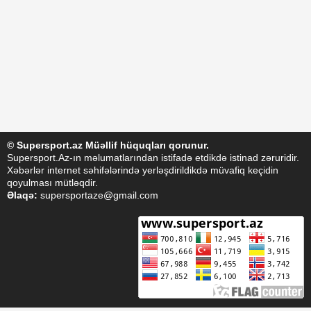
Arena
Ulduz
Yazarlar
Tribuna
Eksklüziv
Reytinq
Döyüş
© Supersport.az Müəllif hüquqları qorunur.
Supersport.Az-ın məlumatlarından istifadə etdikdə istinad zəruridir.
Taekvondo
Xəbərlər internet səhifələrində yerləşdirildikdə müvafiq keçidin
qoyulması mütləqdir.
Boks
Əlaqə:
supersportaze@gmail.com
Kikboks
Tayboks
Karate
Seçilmişlər
Video