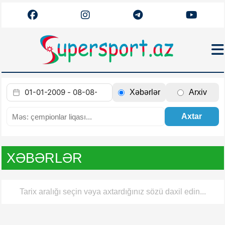
Haqqımızda
Xəbərlər
Arxiv
Əlaqə
Arxiv
Axtar
Futbol
Azərbaycan
XƏBƏRLƏR
Premyer Liqa
Dünya
Tarix aralığı seçin vəya axtardığınız sözü daxil edin...
Superliqa
Canlı