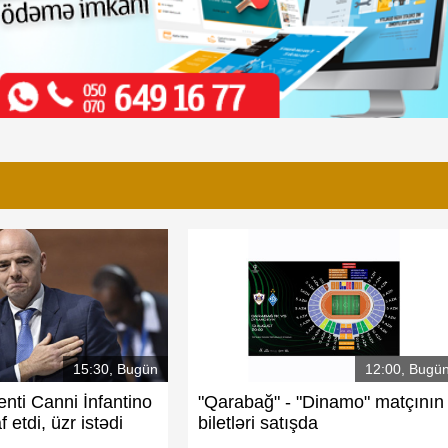
15:30, Bugün
12:00, Bugü
enti Canni İnfantino
"Qarabağ" - "Dinamo" matçının
f etdi, üzr istədi
biletləri satışda