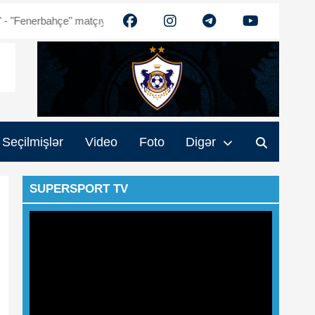
ahçe" matçıyla bağlı razılığa gəldik" - Ehtiram Quliyev
“Qarabağ” a
Seçilmişlər
Video
Foto
Digər
SUPERSPORT TV