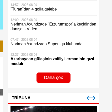
14:57 | 2026-08-04
"Turan"dan 4 qolla qələbə
12:00 | 2026-08-04
Nəriman Axundzadə "Erzurumspor"a keçidindən
danışdı - Video
07:47 | 2026-08-04
Nəriman Axundzadə Superliqa klubunda
22:37 | 2026-08-03
Azərbaycan güləşinin zəifliyi, erməninin qızıl
medalı
Daha çox
n
TRIBUNA