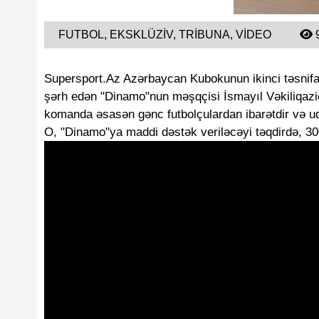
FUTBOL, EKSKLÜZIV, TRIBUNA, VIDEO
Supersport.Az Azərbaycan Kubokunun ikinci təsnifa
şərh edən "Dinamo"nun məşqçisi İsmayıl Vəkiliqazica
komanda əsasən gənc futbolçulardan ibarətdir və ud
O, "Dinamo"ya maddi dəstək veriləcəyi təqdirdə, 30