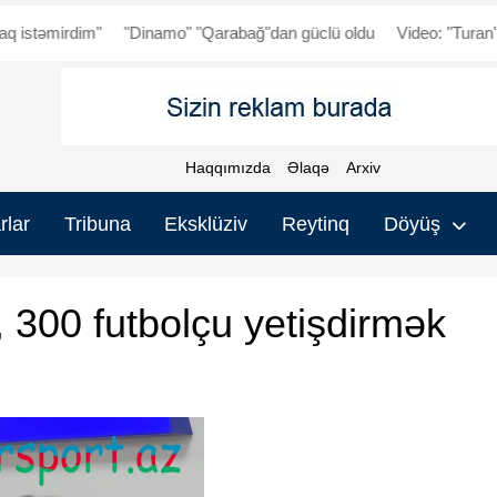
dim"
"Dinamo" "Qarabağ"dan güclü oldu
Video: "Turan" - "Fenerb
Haqqımızda
Əlaqə
Arxiv
rlar
Tribuna
Eksklüziv
Reytinq
Döyüş
 300 futbolçu yetişdirmək