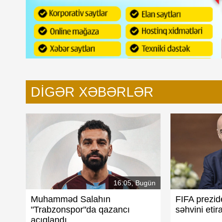
DIGƏR XƏBƏRLƏR
16:05, Bugün
Muhamməd Salahın
FIFA prezid
"Trabzonspor"da qazancı
səhvini etira
açıqlandı