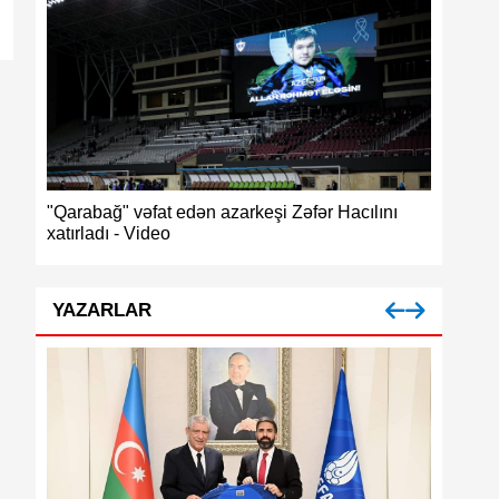
ğ",
"Qarabağ" vəfat edən azarkeşi Zəfər Hacılını
Azərbayc
xatırladı - Video
medalı
YAZARLAR