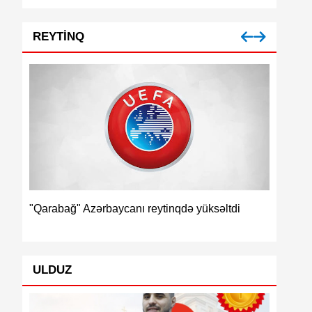
REYTINQ
İspaniya
"Qarabağ" Azərbaycanı reytinqdə yüksəltdi
ULDUZ