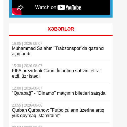
XƏBƏRLƏR
16:05 | 2026-08-07
Muhamməd Salahın "Trabzonspor"da qazancı
açıqlandı
15:30 | 2026-08-07
FIFA prezidenti Canni İnfantino səhvini etiraf
etdi, üzr istədi
12:00 | 2026-08-07
"Qarabağ" - "Dinamo" matçının biletləri satışda
23:55 | 2026-08-06
Qurban Qurbanov: "Futbolçuların üzərinə artıq
yük qoymaq istəmirdim"