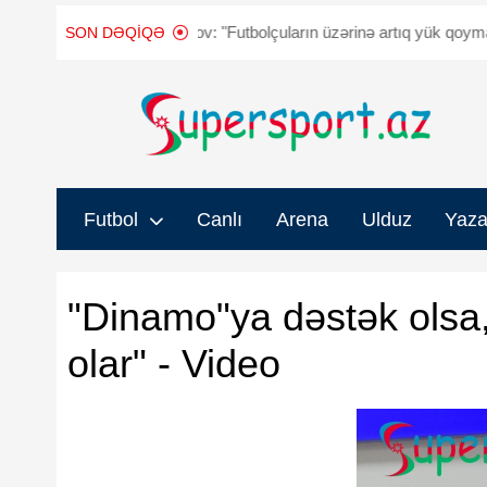
Qurban Qurbanov: "Futbolçuların üzərinə artıq yük qoymaq istəmir
SON DƏQIQƏ
Futbol
Canlı
Arena
Ulduz
Yaza
"Dinamo"ya dəstək olsa,
olar" - Video