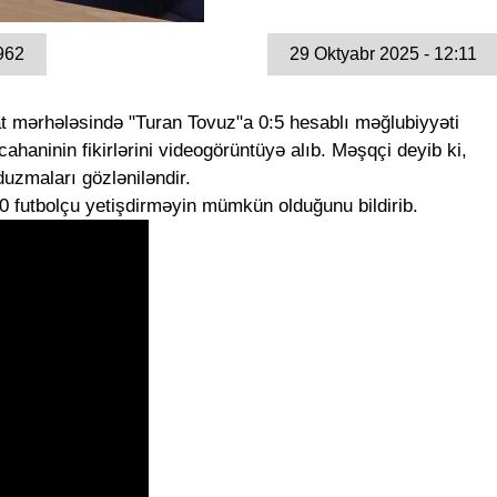
962
29 Oktyabr 2025 - 12:11
t mərhələsində "Turan Tovuz"a 0:5 hesablı məğlubiyyəti
haninin fikirlərini videogörüntüyə alıb. Məşqçi deyib ki,
uzmaları gözləniləndir.
0 futbolçu yetişdirməyin mümkün olduğunu bildirib.