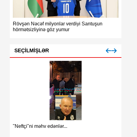
Rövşən Nəcəf milyonlar verdiyi Santuşun
Azərbayc
hörmətsizliyinə göz yumur
medalı
SEÇILMIŞLƏR
Azərbay
"Neftçi"ni məhv edənlər...