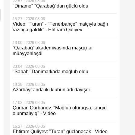
22:57 | 2026-08-06
"Dinamo" "Qarabağ"dan güclü oldu
15:27 | 2026-08-06
Video: "Turan" - "Fenerbahçe" matçıyla bağlı
razılığa gəldik" - Ehtiram Quliyev
13:00 | 2026-08-06
“Qarabağ” akademiyasında məşqçilər
müəyyənləşdi
23:04 | 2026-08-05
"Sabah" Danimarkada məğlub oldu
19:39 | 2026-08-05
Azərbaycanda iki klubun adı dəyişdi
17:02 | 2026-08-05
Qurban Qurbanov: "Məğlub oluruqsa, tənqid
olunmalıyıq" - Video
16:27 | 2026-08-05
Ehtiram Quliyev: "Turan" güclənəcək - Video