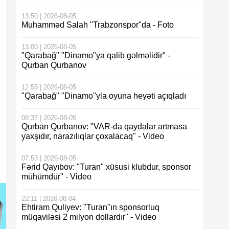
13:50 | 2026-08-05
Muhamməd Salah "Trabzonspor"da - Foto
13:00 | 2026-08-05
"Qarabağ" "Dinamo"ya qalib gəlməlidir" -
Qurban Qurbanov
12:55 | 2026-08-05
"Qarabağ" "Dinamo"yla oyuna heyəti açıqladı
08:37 | 2026-08-05
Qurban Qurbanov: "VAR-da qaydalar artmasa
yaxşıdır, narazılıqlar çoxalacaq" - Video
07:53 | 2026-08-05
Fərid Qayıbov: "Turan" xüsusi klubdur, sponsor
mühümdür" - Video
22:11 | 2026-08-04
Ehtiram Quliyev: "Turan"ın sponsorluq
müqaviləsi 2 milyon dollardır" - Video