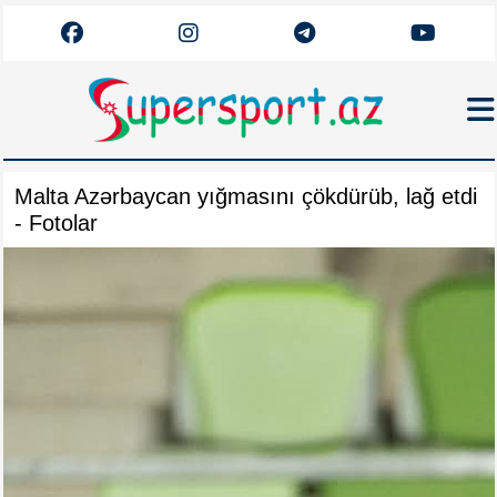
Haqqımızda
Malta Azərbaycan yığmasını çökdürüb, lağ etdi
Əlaqə
- Fotolar
Arxiv
Futbol
Azərbaycan
Premyer Liqa
Dünya
Superliqa
Canlı