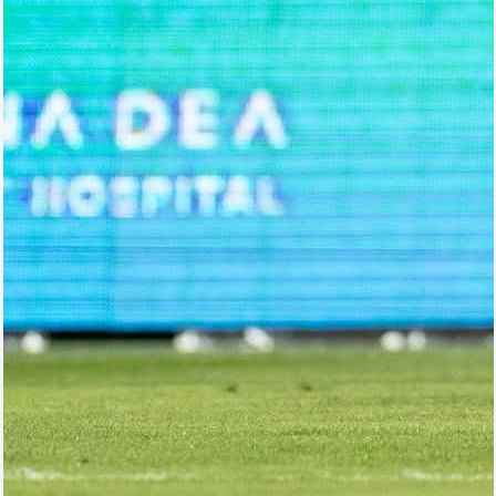
Foto
Digər
Maqazin
Dünya Kuboku - 2018
İslamiada-2017
Formula-1
Su İdman növləri
Tokio-2020
Layihə
Qış Olimpiya
İslamiada-2021
Dünya Kuboku-2022