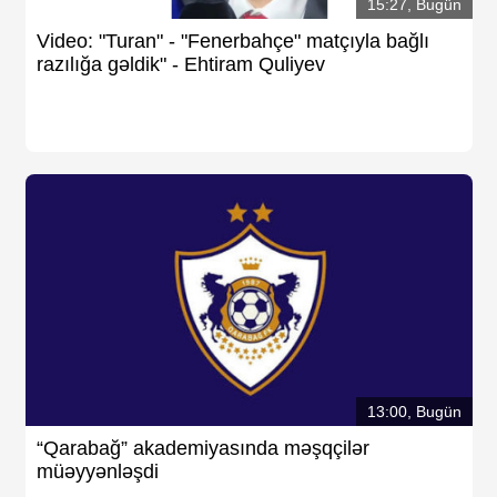
15:27, Bugün
Video: "Turan" - "Fenerbahçe" matçıyla bağlı
razılığa gəldik" - Ehtiram Quliyev
13:00, Bugün
“Qarabağ” akademiyasında məşqçilər
müəyyənləşdi