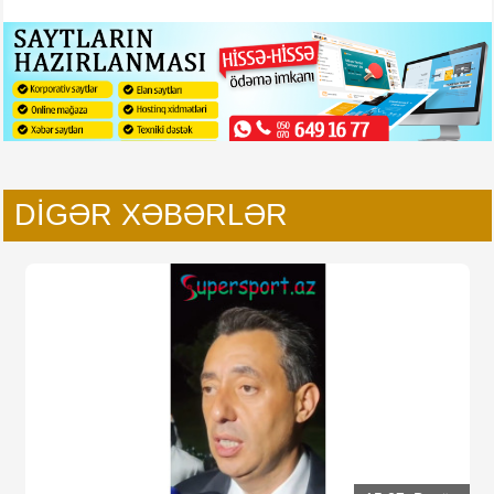
DIGƏR XƏBƏRLƏR