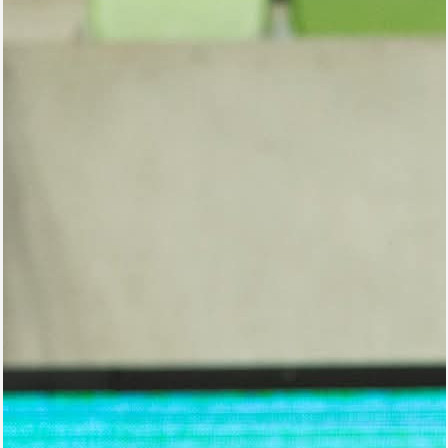
Arena
Ulduz
Yazarlar
Tribuna
Eksklüziv
Reytinq
Döyüş
Taekvondo
Boks
Kikboks
Tayboks
Karate
Seçilmişlər
Video