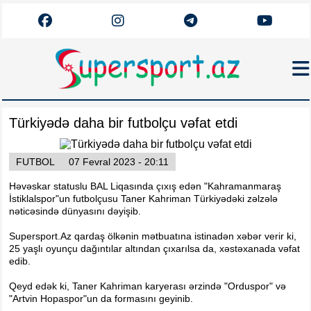
Haqqımızda
Türkiyədə daha bir futbolçu vəfat etdi
Əlaqə
Arxiv
FUTBOL
07 Fevral 2023 - 20:11
Futbol
Həvəskar statuslu BAL Liqasında çıxış edən "Kahramanmaraş
İstiklalspor"un futbolçusu Taner Kahriman Türkiyədəki zəlzələ
Azərbaycan
nəticəsində dünyasını dəyişib.
Premyer Liqa
Supersport.Az qardaş ölkənin mətbuatına istinadən xəbər verir ki,
Dünya
25 yaşlı oyunçu dağıntılar altından çıxarılsa da, xəstəxanada vəfat
edib.
Superliqa
Qeyd edək ki, Taner Kahriman karyerası ərzində "Orduspor" və
Canlı
"Artvin Hopaspor"un da formasını geyinib.