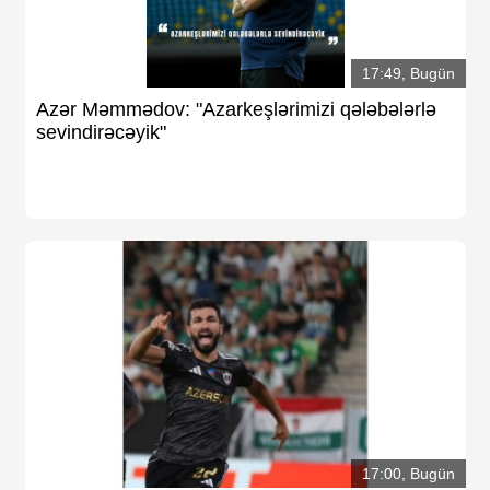
17:49, Bugün
Azər Məmmədov: "Azarkeşlərimizi qələbələrlə
sevindirəcəyik"
17:00, Bugün