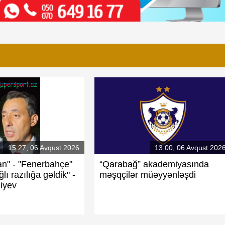
15:27, 06 Avqust 2026
13:00, 06 Avqust 202
an" - "Fenerbahçe"
“Qarabağ” akademiyasında
lı razılığa gəldik" -
məşqçilər müəyyənləşdi
iyev