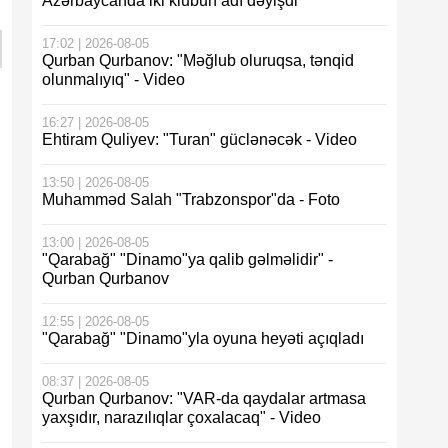
Azərbaycanda iki klubun adı dəyişdi
17:02 | 2026-08-05
Qurban Qurbanov: "Məğlub oluruqsa, tənqid
olunmalıyıq" - Video
16:27 | 2026-08-05
Ehtiram Quliyev: "Turan" güclənəcək - Video
13:50 | 2026-08-05
Muhamməd Salah "Trabzonspor"da - Foto
13:00 | 2026-08-05
"Qarabağ" "Dinamo"ya qalib gəlməlidir" -
Qurban Qurbanov
12:55 | 2026-08-05
"Qarabağ" "Dinamo"yla oyuna heyəti açıqladı
08:37 | 2026-08-05
Qurban Qurbanov: "VAR-da qaydalar artmasa
yaxşıdır, narazılıqlar çoxalacaq" - Video