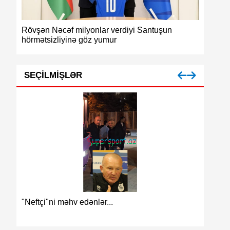
Rövşən Nəcəf milyonlar verdiyi Santuşun
Azərbayc
hörmətsizliyinə göz yumur
medalı
SEÇILMIŞLƏR
Azərbay
"Neftçi"ni məhv edənlər...