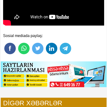
Sosial mediada paylaş:
DIGƏR XƏBƏRLƏR