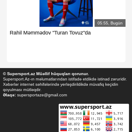
05:55, Bugün
Rahil Məmmədov "Turan Tovuz"da
© Supersport.az Müəllif hüquqları qorunur.
Supersport.Az-ın məlumatlarından istifadə etdikdə istinad zəruridir.
Xəbərlər internet səhifələrində yerləşdirildikdə müvafiq keçidin
qoyulması mütləqdir.
Əlaqə:
supersportaze@gmail.com