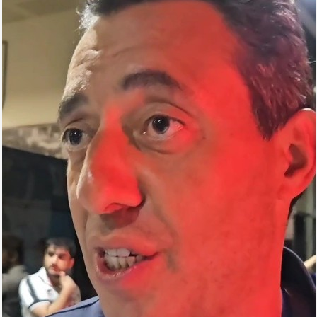
Arena
Ulduz
Yazarlar
Tribuna
Eksklüziv
Reytinq
Döyüş
Taekvondo
Boks
Kikboks
Tayboks
Karate
Seçilmişlər
Video