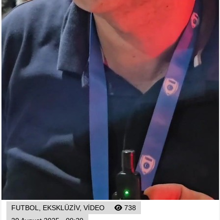
Foto
Digər
Maqazin
Dünya Kuboku - 2018
İslamiada-2017
Formula-1
Su İdman növləri
Tokio-2020
Layihə
Qış Olimpiya
İslamiada-2021
Dünya Kuboku-2022
FUTBOL, EKSKLÜZIV, VIDEO
738