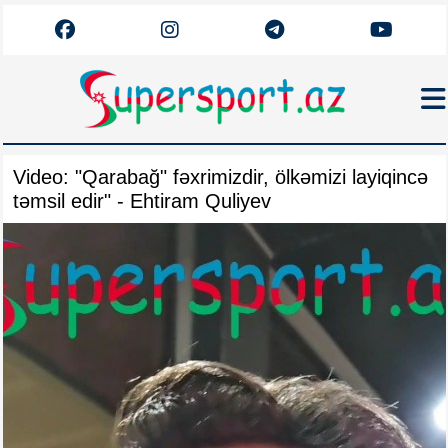
Haqqımızda
Video: "Qarabağ" fəxrimizdir, ölkəmizi layiqincə
Əlaqə
təmsil edir" - Ehtiram Quliyev
Arxiv
Futbol
Azərbaycan
Premyer Liqa
Dünya
Superliqa
Canlı