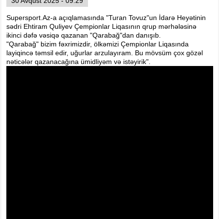
30 Avqust 2025 - 09:29
Supersport.Az-a açıqlamasında "Turan Tovuz"un İdarə Heyətinin
sədri Ehtiram Quliyev Çempionlar Liqasının qrup mərhələsinə
ikinci dəfə vəsiqə qazanan "Qarabağ"dan danışıb.
"Qarabağ" bizim fəxrimizdir, ölkəmizi Çempionlar Liqasında
layiqincə təmsil edir, uğurlar arzulayıram. Bu mövsüm çox gözəl
nəticələr qazanacağına ümidliyəm və istəyirik".