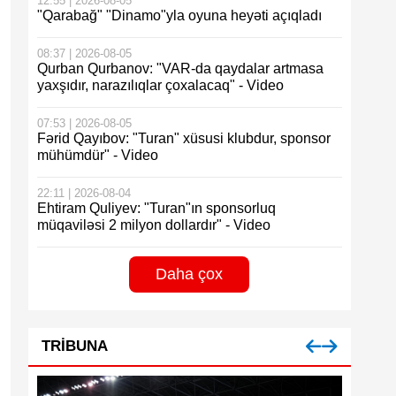
12:55 | 2026-08-05
"Qarabağ" "Dinamo"yla oyuna heyəti açıqladı
08:37 | 2026-08-05
Qurban Qurbanov: "VAR-da qaydalar artmasa
yaxşıdır, narazılıqlar çoxalacaq" - Video
07:53 | 2026-08-05
Fərid Qayıbov: "Turan" xüsusi klubdur, sponsor
mühümdür" - Video
22:11 | 2026-08-04
Ehtiram Quliyev: "Turan"ın sponsorluq
müqaviləsi 2 milyon dollardır" - Video
Daha çox
TRIBUNA