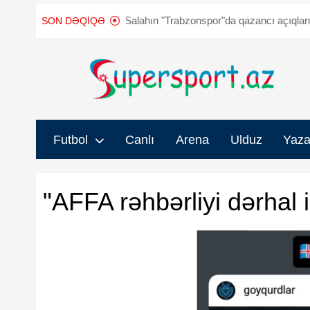
k"
Muhamməd Salahın "Trabzonspor"da qazancı açıqlandı
FIFA 
SON DƏQIQƏ
Futbol
Canlı
Arena
Ulduz
Yaza
"AFFA rəhbərliyi dərhal 