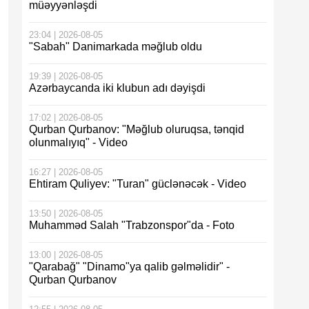
müəyyənləşdi
23:04 | 2026-08-05
"Sabah" Danimarkada məğlub oldu
19:39 | 2026-08-05
Azərbaycanda iki klubun adı dəyişdi
17:02 | 2026-08-05
Qurban Qurbanov: "Məğlub oluruqsa, tənqid
olunmalıyıq" - Video
16:27 | 2026-08-05
Ehtiram Quliyev: "Turan" güclənəcək - Video
13:50 | 2026-08-05
Muhamməd Salah "Trabzonspor"da - Foto
13:00 | 2026-08-05
"Qarabağ" "Dinamo"ya qalib gəlməlidir" -
Qurban Qurbanov