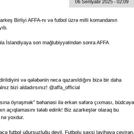
06 Sentyabr 2025 - 02:09
rkeş Birliyi AFFA-nı və futbol üzrə milli komandanın
yıb.
la İslandiyaya son məğlubiyyətindən sonra AFFA
irildiyini və qələbənin necə qazanıldığını bizə bir daha
alnız bizi aldadırsınız! @affa_official
asına öyrəşmək” bəhanəsi ilə erkən səfərə çıxması, büdcəyə
ın açıqlamasını tələb edirik! Biz azarkeşlər olaraq bu
ç nə yoxdur.
əcə futbol uğursuzluğu deyil. Futbolu şəxsi layihəyə çevirən