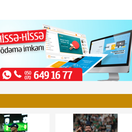
 80 min manat
"Sabah" rəhbərliyinin yalanları: "Qaraba
"Neftçi" və digər klubları aldatması