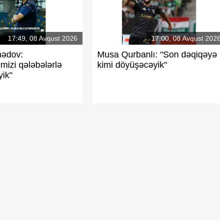
rezident: Maqsud
Rövşən Nəcəfin Elxan Məmmədova
17:49, 08 Avqust 2026
17:00, 08 Avqust 202
məğlubiyyəti
ədov:
Musa Qurbanlı: "Son dəqiqəyə
mizi qələbələrlə
kimi döyüşəcəyik"
yik"
ması - Santuşa
Eksklüziv: "Neftçi"də kreslo davası
AFFA-da dərəbəylik