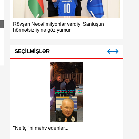
Rövşən Nəcəf milyonlar verdiyi Santuşun
Azərbayc
6
hörmətsizliyinə göz yumur
medalı
SEÇILMIŞLƏR
Azərbay
"Neftçi"ni məhv edənlər...