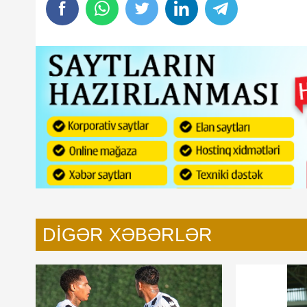
rbad vəziyyəti
"Sabah"da hər futbolçuya
mükafat - Eksklüziv
DIGƏR XƏBƏRLƏR