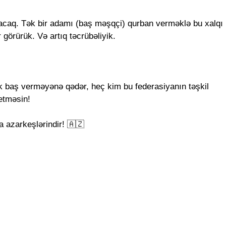
yacaq. Tək bir adamı (baş məşqçi) qurban verməklə bu xalqı
 görürük. Və artıq təcrübəliyik.
ik baş verməyənə qədər, heç kim bu federasiyanın təşkil
getməsin!
da azarkeşlərindir! 🇦🇿