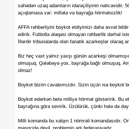
sahədən uzaq adamların idarəçiliyinin nəticəsidir. 5
açıqlamasa var: millətə və bayrağa hörmətsizlik!
AFFA rəhbərliyini boykot etdiyimizi daha əvvəl bild
edirik. Futbolla əlaqəsi olmayan rəhbərlik dərhal ist
İllərdir tribunalarda olan fanatik azarkeşlər olaraq a
Biz heç vaxt yalnız yaxşı günün azarkeşi olmamışıq.
olmuşuq. Qələbəyə yox, bayrağa bağlı olmuşuq. Amm
olmaz!
Boykot bizim cavabımızdır. Sizin üçün isə boykot b
Boykot edərkən belə milliyə hörmət göstəririk. Bu 
bayrağına görə sevirik. Üzülürük, çünki hələ də dəyə
Milli komanda bu xalqın 1 nömrəli komandasıdır. O
məşqçidə deyil, problemin adı federasiyadır.