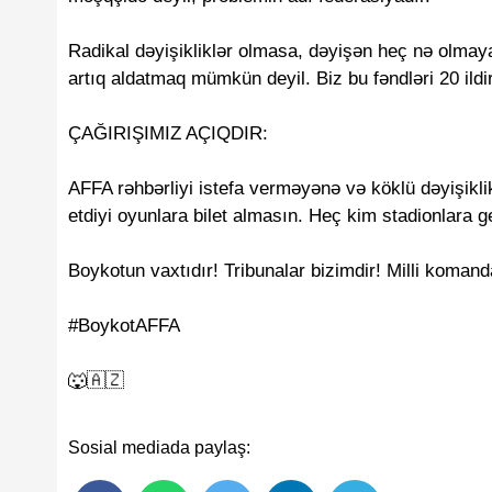
Radikal dəyişikliklər olmasa, dəyişən heç nə olma
artıq aldatmaq mümkün deyil. Biz bu fəndləri 20 ildir
ÇAĞIRIŞIMIZ AÇIQDIR:
AFFA rəhbərliyi istefa verməyənə və köklü dəyişikl
etdiyi oyunlara bilet almasın. Heç kim stadionlara 
Boykotun vaxtıdır! Tribunalar bizimdir! Milli koman
#BoykotAFFA
🐺🇦🇿
Sosial mediada paylaş: