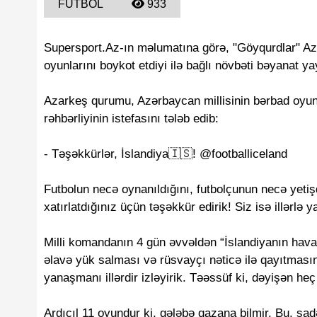
FUTBOL
933
Supersport.Az-ın məlumatına görə, "Göyqurdlar" Aza
oyunlarını boykot etdiyi ilə bağlı növbəti bəyanat ya
Azarkeş qurumu, Azərbaycan millisinin bərbad oyun
rəhbərliyinin istefasını tələb edib:
- Təşəkkürlər, İslandiya🇮🇸! @footballiceland
Futbolun necə oynanıldığını, futbolçunun necə yetişd
xatırlatdığınız üçün təşəkkür edirik! Siz isə illərlə y
Milli komandanın 4 gün əvvəldən “İslandiyanın hav
əlavə yük salması və rüsvayçı nəticə ilə qayıtmasın
yanaşmanı illərdir izləyirik. Təəssüf ki, dəyişən he
Ardıcıl 11 oyundur ki, qələbə qazana bilmir. Bu, sad