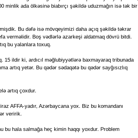
00 minlik ada ölkəsinə biabırçı şəkildə uduzmağın isə tək bir
irmişdik. Bu dəfə isə mövqeyimizi daha açıq şəkildə təkrar
efa verməlidir. Boş vədlərlə azarkeşi aldatmaq dövrü bitdi.
rtıq bu yalanlara toxuq.
 15 ildir ki, ardıcıl məğlubiyyətlərə baxmayaraq tribunada
a artıq yetər. Bu qədər sədaqətə bu qədər sayğısızlıq
elə artıq çoxdur.
etiraz AFFA-yadır, Azərbaycana yox. Biz bu komandanı
r veririk.
nu bu hala salmağa heç kimin haqqı yoxdur. Problem