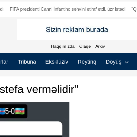
prezidenti Canni İnfantino səhvini etiraf etdi, üzr istədi
"Qarabağ" - 
Haqqımızda
Əlaqə
Arxiv
rlar
Tribuna
Eksklüziv
Reytinq
Döyüş
istefa verməlidir"