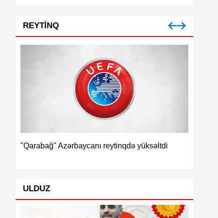
REYTINQ
İspaniya
"Qarabağ" Azərbaycanı reytinqdə yüksəltdi
ULDUZ