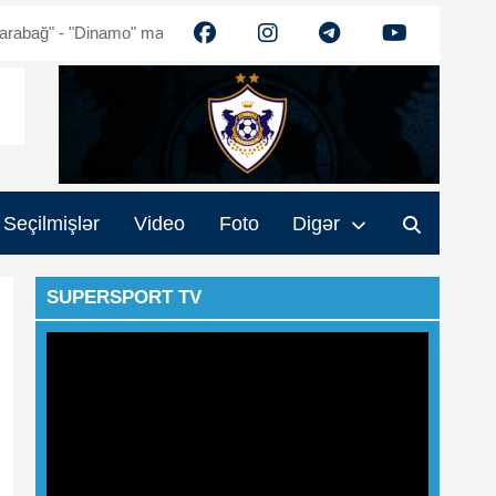
"Dinamo" matçının biletləri satışda
Qurban Qurbanov: "Futbolçuları
Seçilmişlər
Video
Foto
Digər
SUPERSPORT TV