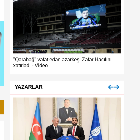
ğ",
"Qarabağ" vəfat edən azarkeşi Zəfər Hacılını
Azərbayc
xatırladı - Video
medalı
YAZARLAR