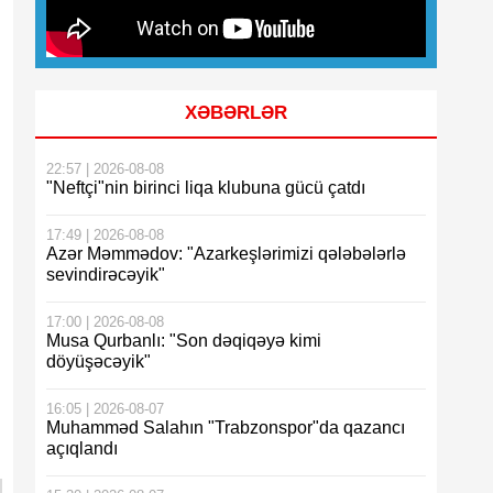
XƏBƏRLƏR
22:57 | 2026-08-08
"Neftçi"nin birinci liqa klubuna gücü çatdı
17:49 | 2026-08-08
Azər Məmmədov: "Azarkeşlərimizi qələbələrlə
sevindirəcəyik"
17:00 | 2026-08-08
Musa Qurbanlı: "Son dəqiqəyə kimi
döyüşəcəyik"
16:05 | 2026-08-07
Muhamməd Salahın "Trabzonspor"da qazancı
açıqlandı