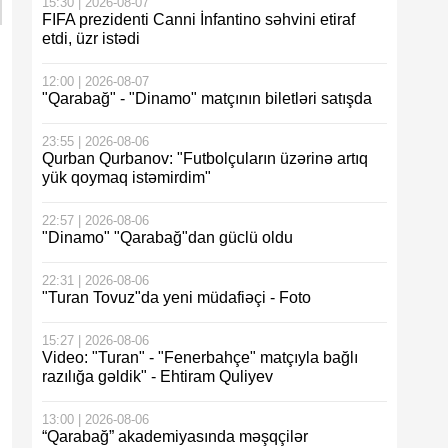
15:30 | 2026-08-07
FIFA prezidenti Canni İnfantino səhvini etiraf
etdi, üzr istədi
12:00 | 2026-08-07
"Qarabağ" - "Dinamo" matçının biletləri satışda
23:55 | 2026-08-06
Qurban Qurbanov: "Futbolçuların üzərinə artıq
yük qoymaq istəmirdim"
22:57 | 2026-08-06
"Dinamo" "Qarabağ"dan güclü oldu
22:31 | 2026-08-06
"Turan Tovuz"da yeni müdafiəçi - Foto
15:27 | 2026-08-06
Video: "Turan" - "Fenerbahçe" matçıyla bağlı
razılığa gəldik" - Ehtiram Quliyev
13:00 | 2026-08-06
“Qarabağ” akademiyasında məşqçilər
,