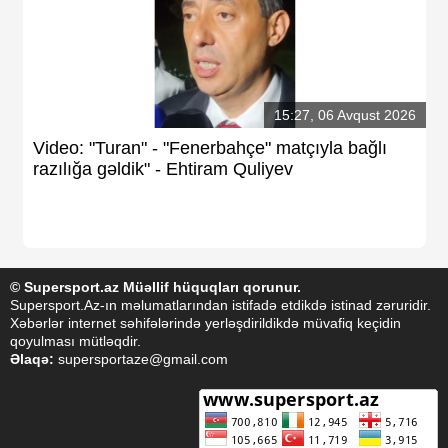
15:27, 06 Avqust 2026
Video: "Turan" - "Fenerbahçe" matçıyla bağlı
razılığa gəldik" - Ehtiram Quliyev
© Supersport.az Müəllif hüquqları qorunur.
Supersport.Az-ın məlumatlarından istifadə etdikdə istinad zəruridir.
Xəbərlər internet səhifələrində yerləşdirildikdə müvafiq keçidin
qoyulması mütləqdir.
Əlaqə:
supersportaze@gmail.com