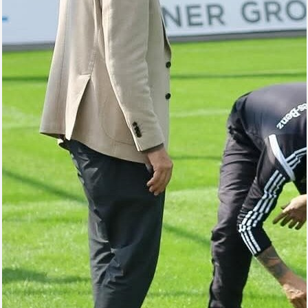
Arena
Ulduz
Yazarlar
Tribuna
Eksklüziv
Reytinq
Döyüş
Taekvondo
Boks
Kikboks
Tayboks
Karate
Seçilmişlər
Video