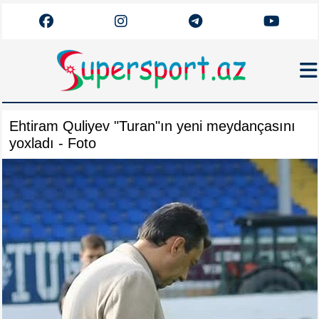
Haqqımızda
Ehtiram Quliyev "Turan"ın yeni meydançasını
Əlaqə
yoxladı - Foto
Arxiv
Futbol
Azərbaycan
Premyer Liqa
Dünya
Superliqa
Canlı