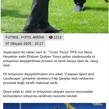
Foto
Digər
Maqazin
Dünya Kuboku - 2018
İslamiada-2017
FUTBOL, FOTO, ARENA
1212
Formula-1
07 Oktyabr 2025 - 15:17
Su İdman növləri
Supersport.Az xəbər verir ki, “Turan Tovuz” PFK-nın İdarə
Tokio-2020
Heyətinin sədri Ehtiram Quliyev Tovuz şəhər stadionunda ot
Layihə
örtüyünün dəyişdirilməsi prosesi və təmir-bərpa işləri ilə tanış
olub.
Qış Olimpiya
Ot örtüyünün dəyişdirilməsini icra edən “Caspian Sport and
İslamiada-2021
Landscape” şirkətinin direktoru Filip Şarplaz klub rəhbərinə
Dünya Kuboku-2022
proseslə bağlı ətraflı məlumat verib.
Qeyd edək ki, təbii ot örtüyünün oktyabr ayının sonunadək
komandanın ixtiyarına verilməsi nəzərdə tutulub.