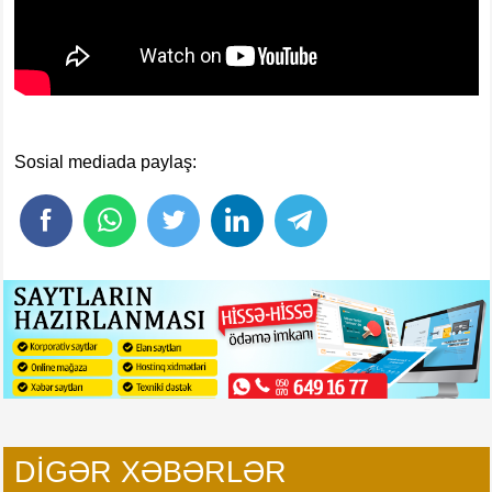
Sosial mediada paylaş:
DIGƏR XƏBƏRLƏR