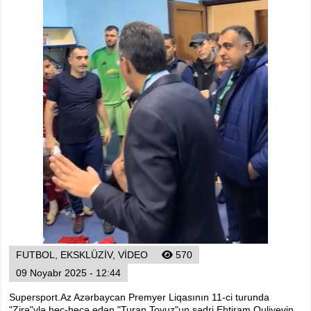
Arena
Ulduz
Yazarlar
Tribuna
Eksklüziv
Reytinq
Döyüş
Taekvondo
Boks
Kikboks
Tayboks
Karate
FUTBOL, EKSKLÜZIV, VIDEO
570
Seçilmişlər
09 Noyabr 2025 - 12:44
Video
Supersport.Az Azərbaycan Premyer Liqasının 11-ci turunda
"Zirə"ylə heç-heçə edən "Turan Tovuz"un sədri Ehtiram Quliyevin