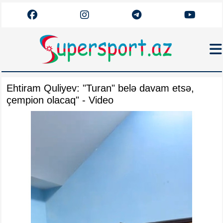
Haqqımızda
Ehtiram Quliyev: "Turan" belə davam etsə,
Əlaqə
çempion olacaq" - Video
Arxiv
Futbol
Azərbaycan
Premyer Liqa
Dünya
Superliqa
Canlı