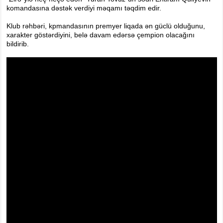
Foto
komandasına dəstək verdiyi məqamı təqdim edir.
Digər
Klub rəhbəri, kpmandasının premyer liqada ən güclü olduğunu,
Maqazin
xarakter göstərdiyini, belə davam edərsə çempion olacağını
bildirib.
Dünya Kuboku - 2018
İslamiada-2017
Formula-1
Su İdman növləri
Tokio-2020
Layihə
Qış Olimpiya
İslamiada-2021
Dünya Kuboku-2022