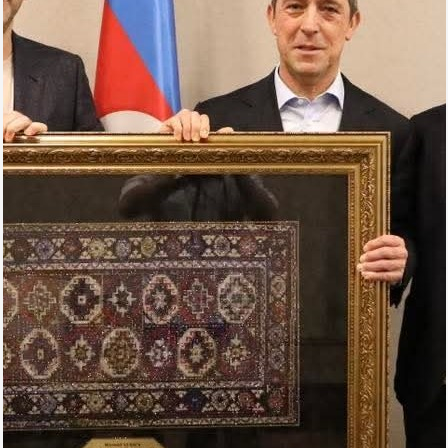
Arena
Ulduz
Yazarlar
Tribuna
Eksklüziv
Reytinq
Döyüş
Taekvondo
Boks
Kikboks
Tayboks
Karate
Seçilmişlər
Video