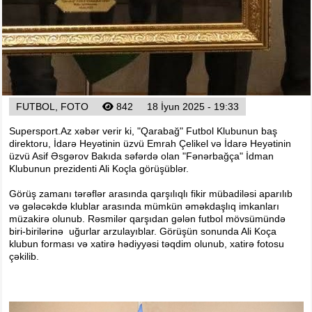
Foto
Digər
Maqazin
Dünya Kuboku - 2018
İslamiada-2017
FUTBOL, FOTO
842
18 İyun 2025 - 19:33
Formula-1
Su İdman növləri
Supersport.Az xəbər verir ki, "Qarabağ" Futbol Klubunun baş
direktoru, İdarə Heyətinin üzvü Emrah Çelikel və İdarə Heyətinin
Tokio-2020
üzvü Asif Əsgərov Bakıda səfərdə olan "Fənərbağça" İdman
Klubunun prezidenti Ali Koçla görüşüblər.
Layihə
Qış Olimpiya
Görüş zamanı tərəflər arasında qarşılıqlı fikir mübadiləsi aparılıb
və gələcəkdə klublar arasında mümkün əməkdaşlıq imkanları
İslamiada-2021
müzakirə olunub. Rəsmilər qarşıdan gələn futbol mövsümündə
biri-birilərinə uğurlar arzulayıblar. Görüşün sonunda Ali Koça
Dünya Kuboku-2022
klubun forması və xatirə hədiyyəsi təqdim olunub, xatirə fotosu
çəkilib.