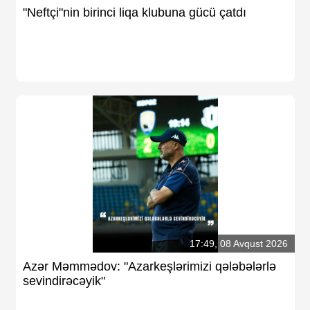
"Neftçi"nin birinci liqa klubuna gücü çatdı
17:49, 08 Avqust 2026
Azər Məmmədov: "Azarkeşlərimizi qələbələrlə
sevindirəcəyik"