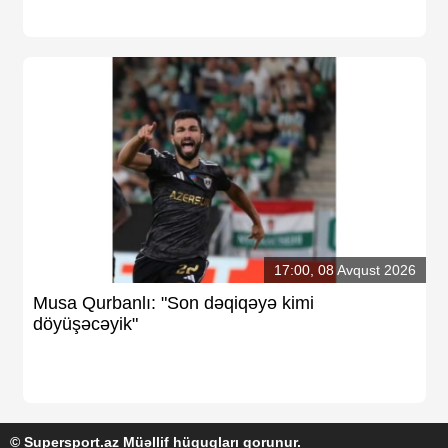
17:00, 08 Avqust 2026
Musa Qurbanlı: "Son dəqiqəyə kimi
döyüşəcəyik"
© Supersport.az Müəllif hüquqları qorunur.