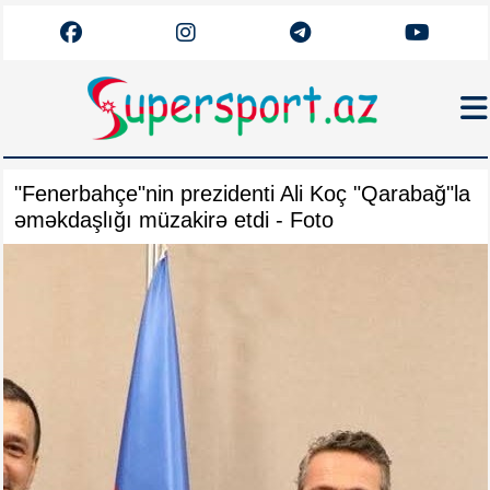
Haqqımızda
"Fenerbahçe"nin prezidenti Ali Koç "Qarabağ"la
Əlaqə
əməkdaşlığı müzakirə etdi - Foto
Arxiv
Futbol
Azərbaycan
Premyer Liqa
Dünya
Superliqa
Canlı