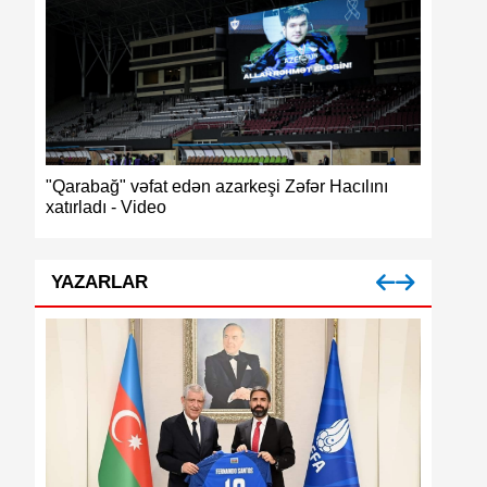
ğ",
"Qarabağ" vəfat edən azarkeşi Zəfər Hacılını
Azərbayc
xatırladı - Video
medalı
YAZARLAR