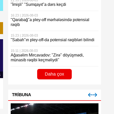
21:53 | 2026-08-03
"İmişli" "Sumqayıt"a dərs keçdi
16:23 | 2026-08-03
"Qarabağ"a pley-off mərhələsində potensial
rəqib
15:23 | 2026-08-03
"Sabah"ın pley-off-da potensial rəqibləri bilindi
15:11 | 2026-08-03
Ağasəlim Mircavadov: "Zirə" döyüşmədi,
münasib rəqibi keçməliydi"
Daha çox
6
TRIBUNA