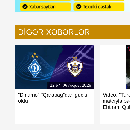
DIGƏR XƏBƏRLƏR
22:57, 06 Avqust 2026
"Dinamo" "Qarabağ"dan güclü
Video: "Tur
oldu
matçıyla bağ
Ehtiram Qul