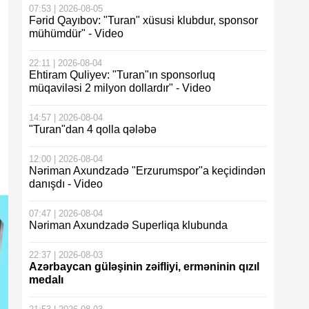
07:53 | 2026-08-05
Fərid Qayıbov: "Turan" xüsusi klubdur, sponsor
mühümdür" - Video
22:11 | 2026-08-04
Ehtiram Quliyev: "Turan"ın sponsorluq
müqaviləsi 2 milyon dollardır" - Video
14:57 | 2026-08-04
"Turan"dan 4 qolla qələbə
12:00 | 2026-08-04
Nəriman Axundzadə "Erzurumspor"a keçidindən
danışdı - Video
07:47 | 2026-08-04
Nəriman Axundzadə Superliqa klubunda
22:37 | 2026-08-03
Azərbaycan güləşinin zəifliyi, erməninin qızıl
medalı