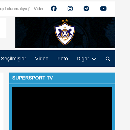
nmalıyıq" - Video
Ehtiram Quliyev: "Turan" güclənəcək - Video
M
Seçilmişlər
Video
Foto
Digər
SUPERSPORT TV