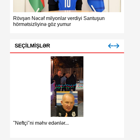
Rövşən Nəcəf milyonlar verdiyi Santuşun
Azərbayc
hörmətsizliyinə göz yumur
medalı
SEÇILMIŞLƏR
Azərbay
"Neftçi"ni məhv edənlər...