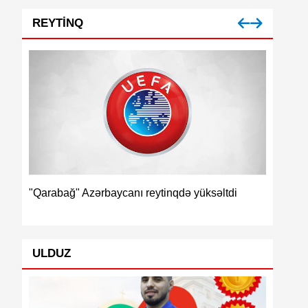
REYTINQ
İspaniya
"Qarabağ" Azərbaycanı reytinqdə yüksəltdi
ULDUZ