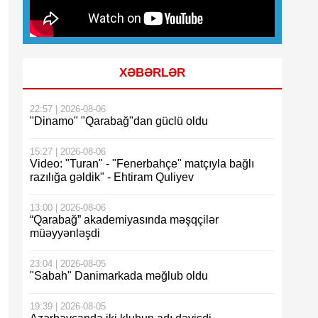
XƏBƏRLƏR
22:57 | 2026-08-06
"Dinamo" "Qarabağ"dan güclü oldu
15:27 | 2026-08-06
Video: "Turan" - "Fenerbahçe" matçıyla bağlı
razılığa gəldik" - Ehtiram Quliyev
13:00 | 2026-08-06
“Qarabağ” akademiyasında məşqçilər
müəyyənləşdi
23:04 | 2026-08-05
"Sabah" Danimarkada məğlub oldu
19:39 | 2026-08-05