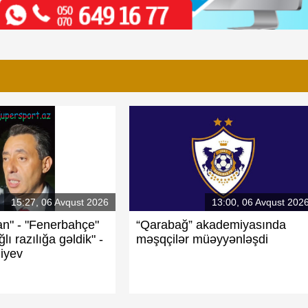
15:27, 06 Avqust 2026
13:00, 06 Avqust 202
an" - "Fenerbahçe"
“Qarabağ” akademiyasında
lı razılığa gəldik" -
məşqçilər müəyyənləşdi
iyev