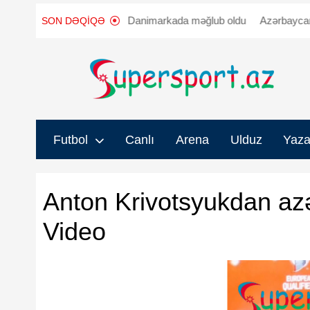
yyənləşdi
"Sabah" Danimarkada məğlub oldu
Azərbaycanda iki 
SON DƏQIQƏ
Futbol
Canlı
Arena
Ulduz
Yaza
Anton Krivotsyukdan az
Video