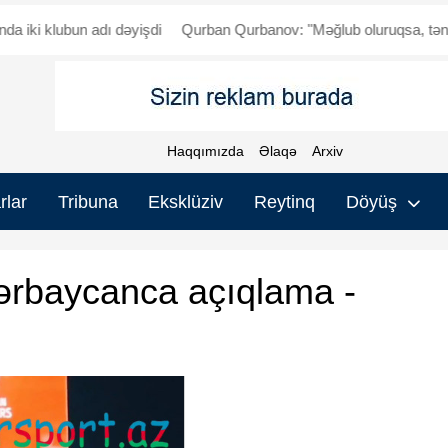
klubun adı dəyişdi
Qurban Qurbanov: "Məğlub oluruqsa, tənqid olu
Haqqımızda
Əlaqə
Arxiv
rlar
Tribuna
Eksklüziv
Reytinq
Döyüş
ərbaycanca açıqlama -