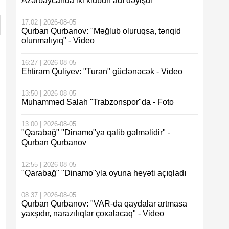
Azərbaycanda iki klubun adı dəyişdi
17:02 | 2026-08-05
Qurban Qurbanov: "Məğlub oluruqsa, tənqid
olunmalıyıq" - Video
16:27 | 2026-08-05
Ehtiram Quliyev: "Turan" güclənəcək - Video
13:50 | 2026-08-05
Muhamməd Salah "Trabzonspor"da - Foto
13:00 | 2026-08-05
"Qarabağ" "Dinamo"ya qalib gəlməlidir" -
Qurban Qurbanov
12:55 | 2026-08-05
"Qarabağ" "Dinamo"yla oyuna heyəti açıqladı
08:37 | 2026-08-05
Qurban Qurbanov: "VAR-da qaydalar artmasa
yaxşıdır, narazılıqlar çoxalacaq" - Video