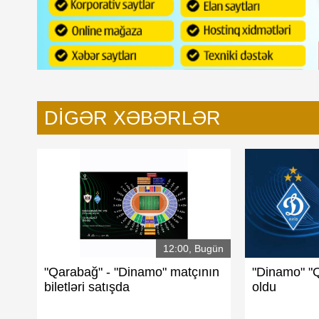
DIGƏR XƏBƏRLƏR
12:00, Bugün
"Qarabağ" - "Dinamo" matçının
"Dinamo" "
biletləri satışda
oldu