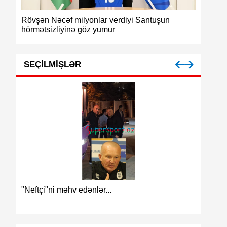
Rövşən Nəcəf milyonlar verdiyi Santuşun
Azərbaycan g
hörmətsizliyinə göz yumur
medalı
SEÇILMIŞLƏR
Azərbaycan 
"Neftçi"ni məhv edənlər...