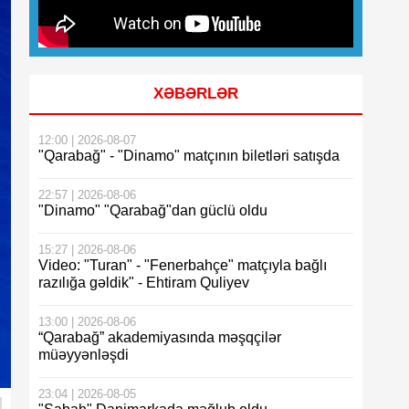
XƏBƏRLƏR
12:00 | 2026-08-07
"Qarabağ" - "Dinamo" matçının biletləri satışda
22:57 | 2026-08-06
"Dinamo" "Qarabağ"dan güclü oldu
15:27 | 2026-08-06
Video: "Turan" - "Fenerbahçe" matçıyla bağlı
razılığa gəldik" - Ehtiram Quliyev
13:00 | 2026-08-06
“Qarabağ” akademiyasında məşqçilər
müəyyənləşdi
23:04 | 2026-08-05