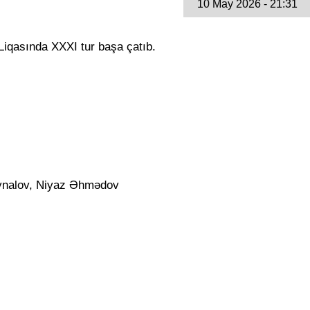
10 May 2026 - 21:31
Liqasında XXXI tur başa çatıb.
eynalov, Niyaz Əhmədov