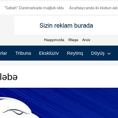
 Danimarkada məğlub oldu
Azərbaycanda iki klubun adı dəyişdi
Haqqımızda
Əlaqə
Arxiv
rlar
Tribuna
Eksklüziv
Reytinq
Döyüş
ələbə