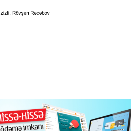
Əzizli, Rövşən Rəcəbov