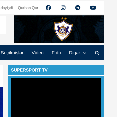
Qurban Qurbanov: "Məğlub oluruqsa, tənqid olunmalıyıq" - Video
E
Seçilmişlər
Video
Foto
Digər
SUPERSPORT TV