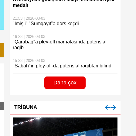
medalı
21:53 | 2026-08-03
"İmişli" "Sumqayıt"a dərs keçdi
16:23 | 2026-08-03
"Qarabağ"a pley-off mərhələsində potensial
rəqib
15:23 | 2026-08-03
"Sabah"ın pley-off-da potensial rəqibləri bilindi
Daha çox
6
TRIBUNA