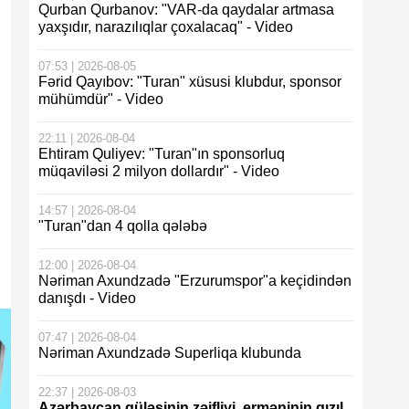
Qurban Qurbanov: "VAR-da qaydalar artmasa
yaxşıdır, narazılıqlar çoxalacaq" - Video
07:53 | 2026-08-05
Fərid Qayıbov: "Turan" xüsusi klubdur, sponsor
mühümdür" - Video
22:11 | 2026-08-04
Ehtiram Quliyev: "Turan"ın sponsorluq
müqaviləsi 2 milyon dollardır" - Video
14:57 | 2026-08-04
"Turan"dan 4 qolla qələbə
12:00 | 2026-08-04
Nəriman Axundzadə "Erzurumspor"a keçidindən
danışdı - Video
07:47 | 2026-08-04
Nəriman Axundzadə Superliqa klubunda
22:37 | 2026-08-03
Azərbaycan güləşinin zəifliyi, erməninin qızıl