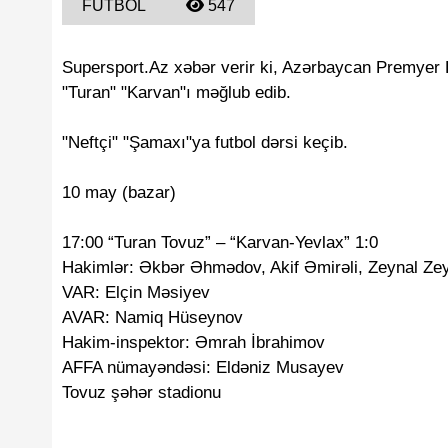
FUTBOL
547
Supersport.Az xəbər verir ki, Azərbaycan Premyer 
"Turan" "Karvan"ı məğlub edib.
"Neftçi" "Şamaxı"ya futbol dərsi keçib.
10 may (bazar)
17:00 “Turan Tovuz” – “Karvan-Yevlax” 1:0
Hakimlər: Əkbər Əhmədov, Akif Əmirəli, Zeynal Z
VAR: Elçin Məsiyev
AVAR: Namiq Hüseynov
Hakim-inspektor: Əmrah İbrahimov
AFFA nümayəndəsi: Eldəniz Musayev
Tovuz şəhər stadionu