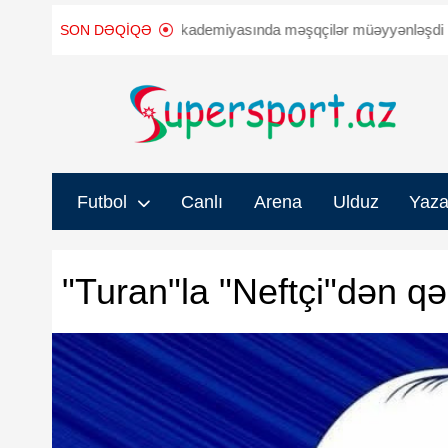
ev
“Qarabağ” akademiyasında məşqçilər müəyyənləşdi
"Sabah"
SON DƏQIQƏ
Futbol
Canlı
Arena
Ulduz
Yaza
"Turan"la "Neftçi"dən q