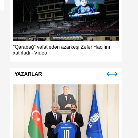
abağ" vəfat edən azarkeşi Zəfər Hacılını
Azərbaycan güləşin
ladı - Video
medalı
YAZARLAR