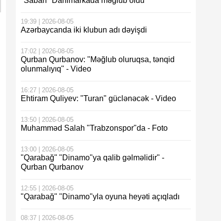
"Sabah" Danimarkada məğlub oldu
19:39 | 2026-08-05
Azərbaycanda iki klubun adı dəyişdi
17:02 | 2026-08-05
Qurban Qurbanov: "Məğlub oluruqsa, tənqid
olunmalıyıq" - Video
16:27 | 2026-08-05
Ehtiram Quliyev: "Turan" güclənəcək - Video
13:50 | 2026-08-05
Muhamməd Salah "Trabzonspor"da - Foto
13:00 | 2026-08-05
"Qarabağ" "Dinamo"ya qalib gəlməlidir" -
Qurban Qurbanov
12:55 | 2026-08-05
"Qarabağ" "Dinamo"yla oyuna heyəti açıqladı
08:37 | 2026-08-05