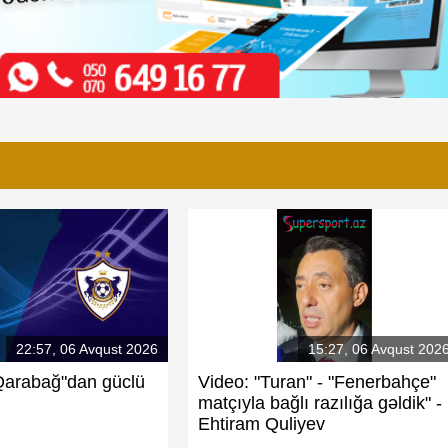
22:57, 06 Avqust 2026
15:27, 06 Avqust 202
Qarabağ"dan güclü
Video: "Turan" - "Fenerbahçe"
matçıyla bağlı razılığa gəldik" -
Ehtiram Quliyev