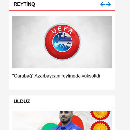
REYTINQ
İspaniya dü
"Qarabağ" Azərbaycanı reytinqdə yüksəltdi
ULDUZ