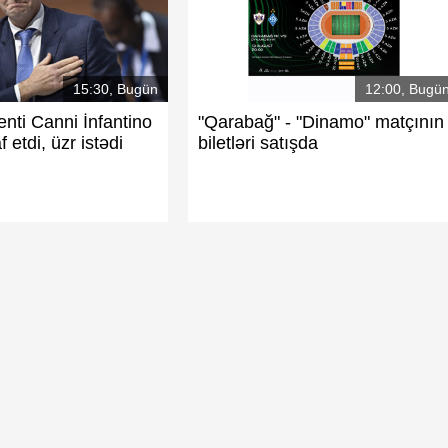
15:30, Bugün
12:00, Bugü
enti Canni İnfantino
"Qarabağ" - "Dinamo" matçının
f etdi, üzr istədi
biletləri satışda
birinci oldu
Azərbaycan reytinqdə birincidir