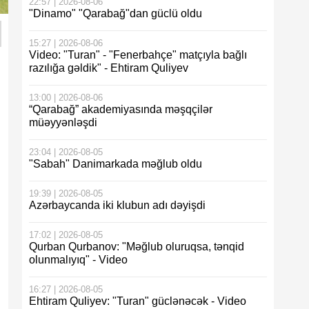
22:57 | 2026-08-06
"Dinamo" "Qarabağ"dan güclü oldu
15:27 | 2026-08-06
Video: "Turan" - "Fenerbahçe" matçıyla bağlı
razılığa gəldik" - Ehtiram Quliyev
13:00 | 2026-08-06
“Qarabağ” akademiyasında məşqçilər
müəyyənləşdi
23:04 | 2026-08-05
"Sabah" Danimarkada məğlub oldu
19:39 | 2026-08-05
Azərbaycanda iki klubun adı dəyişdi
17:02 | 2026-08-05
Qurban Qurbanov: "Məğlub oluruqsa, tənqid
olunmalıyıq" - Video
16:27 | 2026-08-05
Ehtiram Quliyev: "Turan" güclənəcək - Video