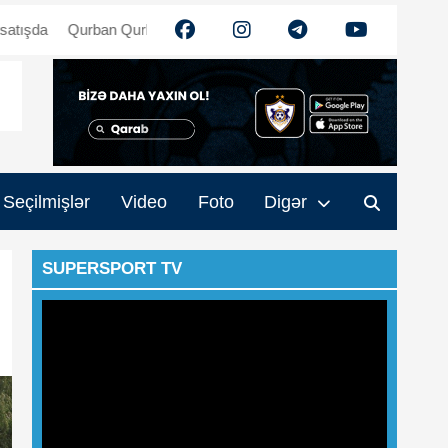
Qurbanov: "Futbolçuların üzərinə artıq yük qoymaq istəmirdim"
"D
Seçilmişlər
Video
Foto
Digər
SUPERSPORT TV