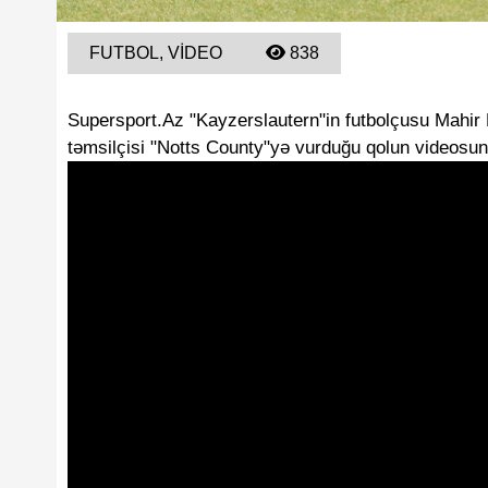
FUTBOL, VIDEO
838
Supersport.Az "Kayzerslautern"in futbolçusu Mahir E
təmsilçisi "Notts County"yə vurduğu qolun videosun