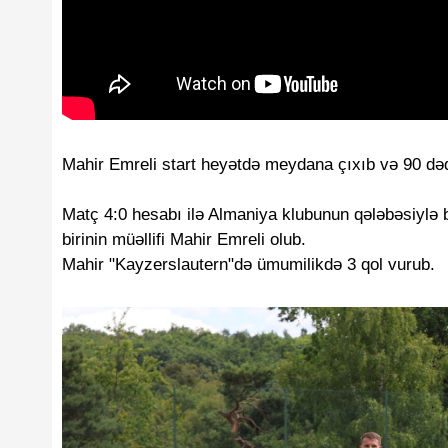
Mahir Emreli start heyətdə meydana çıxıb və 90 də
Matç 4:0 hesabı ilə Almaniya klubunun qələbəsiylə bi
birinin müəllifi Mahir Emreli olub.
Mahir "Kayzerslautern"də ümumilikdə 3 qol vurub.