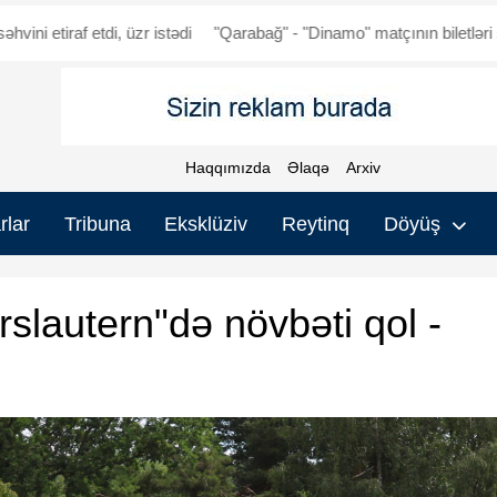
üzr istədi
"Qarabağ" - "Dinamo" matçının biletləri satışda
Qurban 
Haqqımızda
Əlaqə
Arxiv
rlar
Tribuna
Eksklüziv
Reytinq
Döyüş
slautern"də növbəti qol -