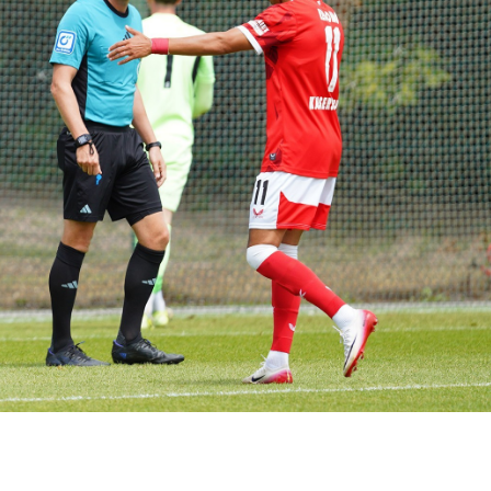
yi, erməninin qızıl
"Neftçi"də vəziyyət çox acınacaqlıdır, sist
yoxdur" - Ağasəlim Mircavadov