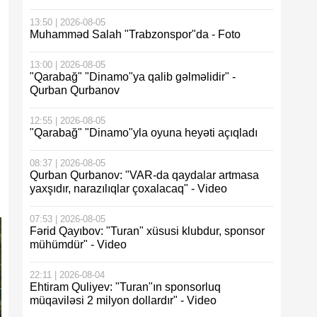
13:50 | 2026-08-05
Muhamməd Salah "Trabzonspor"da - Foto
13:00 | 2026-08-05
"Qarabağ" "Dinamo"ya qalib gəlməlidir" -
Qurban Qurbanov
12:55 | 2026-08-05
"Qarabağ" "Dinamo"yla oyuna heyəti açıqladı
08:37 | 2026-08-05
Qurban Qurbanov: "VAR-da qaydalar artmasa
yaxşıdır, narazılıqlar çoxalacaq" - Video
07:53 | 2026-08-05
Fərid Qayıbov: "Turan" xüsusi klubdur, sponsor
mühümdür" - Video
22:11 | 2026-08-04
Ehtiram Quliyev: "Turan"ın sponsorluq
müqaviləsi 2 milyon dollardır" - Video