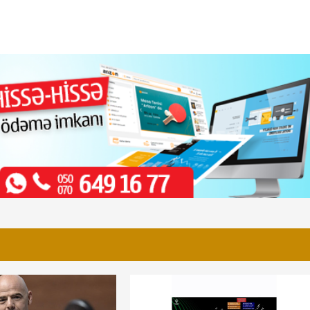
yi, erməninin qızıl
AFFA-nın milliyə namizədləri: Abdullah Avc
Fatih Terim, Rəşad Sadıqov
uncağa çevirənlər
"Qarabağ"ın güclü rəqibi "Olimpik Lion"u 
- Foto