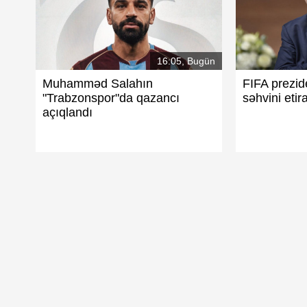
16:05, Bugün
Muhamməd Salahın
FIFA prezid
"Trabzonspor"da qazancı
səhvini etira
açıqlandı
İspaniya dünya reytinqində 
ərbaycanı reytinqdə yüksəltdi