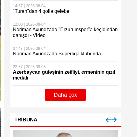
14:57 | 2026-08-04
"Turan"dan 4 qolla qələbə
12:00 | 2026-08-04
Nəriman Axundzadə "Erzurumspor"a keçidindən
danışdı - Video
07:47 | 2026-08-04
Nəriman Axundzadə Superliqa klubunda
22:37 | 2026-08-03
Azərbaycan güləşinin zəifliyi, erməninin qızıl
medalı
Daha çox
TRIBUNA