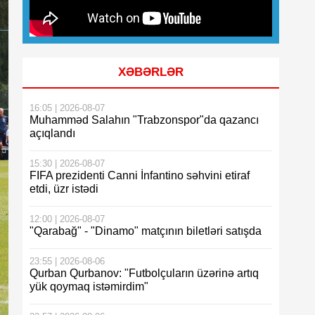
XƏBƏRLƏR
16:05 | 2026-08-07
Muhamməd Salahın "Trabzonspor"da qazancı
açıqlandı
15:30 | 2026-08-07
FIFA prezidenti Canni İnfantino səhvini etiraf
etdi, üzr istədi
12:00 | 2026-08-07
"Qarabağ" - "Dinamo" matçının biletləri satışda
23:55 | 2026-08-06
Qurban Qurbanov: "Futbolçuların üzərinə artıq
yük qoymaq istəmirdim"