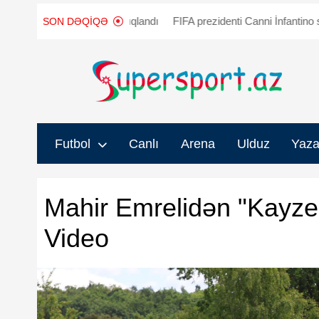
zancı açıqlandı
FIFA prezidenti Canni İnfantino səhvini etiraf etdi, 
SON DƏQIQƏ
Futbol
Canlı
Arena
Ulduz
Yaza
Mahir Emrelidən "Kayzer
Video