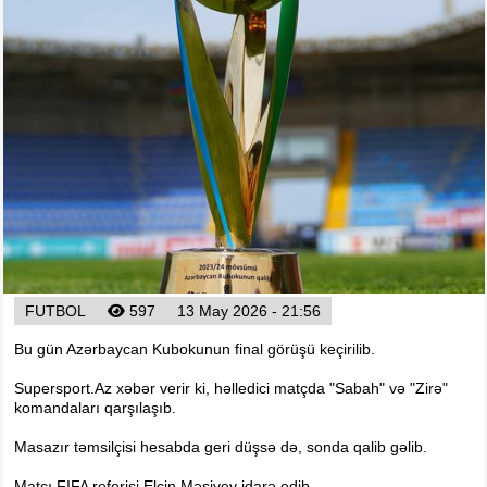
Arena
Ulduz
Yazarlar
Tribuna
Eksklüziv
Reytinq
Döyüş
Taekvondo
Boks
FUTBOL
597
13 May 2026 - 21:56
Kikboks
Bu gün Azərbaycan Kubokunun final görüşü keçirilib.
Tayboks
Karate
Supersport.Az xəbər verir ki, həlledici matçda "Sabah" və "Zirə"
komandaları qarşılaşıb.
Seçilmişlər
Masazır təmsilçisi hesabda geri düşsə də, sonda qalib gəlib.
Video
Matçı FIFA referisi Elçin Məsiyev idarə edib.