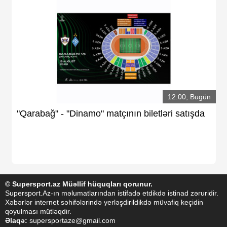
12:00, Bugün
"Qarabağ" - "Dinamo" matçının biletləri satışda
© Supersport.az Müəllif hüquqları qorunur.
Supersport.Az-ın məlumatlarından istifadə etdikdə istinad zəruridir.
Xəbərlər internet səhifələrində yerləşdirildikdə müvafiq keçidin
qoyulması mütləqdir.
Əlaqə:
supersportaze@gmail.com