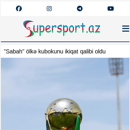
Haqqımızda
"Sabah" ölkə kubokunu ikiqat qalibi oldu
Əlaqə
Arxiv
Futbol
Azərbaycan
Premyer Liqa
Dünya
Superliqa
Canlı