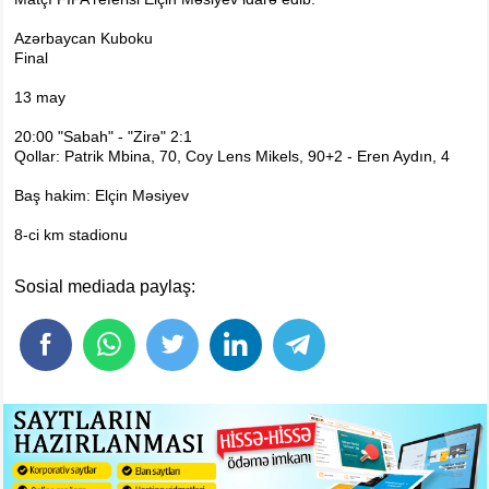
Foto
Digər
Azərbaycan Kuboku
Final
Maqazin
13 may
Dünya Kuboku - 2018
20:00 "Sabah" - "Zirə" 2:1
İslamiada-2017
Qollar: Patrik Mbina, 70, Coy Lens Mikels, 90+2 - Eren Aydın, 4
Formula-1
Baş hakim: Elçin Məsiyev
Su İdman növləri
8-ci km stadionu
Tokio-2020
Layihə
Sosial mediada paylaş:
Qış Olimpiya
İslamiada-2021
Dünya Kuboku-2022