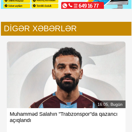
DIGƏR XƏBƏRLƏR
16:05, Bugün
Muhamməd Salahın "Trabzonspor"da qazancı
açıqlandı