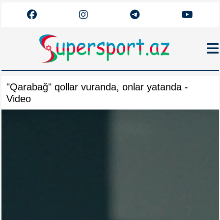
Haqqımızda
"Qarabağ" qollar vuranda, onlar yatanda -
Əlaqə
Video
Arxiv
Futbol
Azərbaycan
Premyer Liqa
Dünya
Superliqa
Canlı