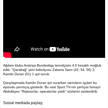
Ağdam klubu Avstriya Bundesliqa təmsilçisini 4:0 hesablı məğlub
edib. "Qarabağ" yeni futbolçusu Zakaria Savo (42, 54, 56) 3,
Kamilo Duran (51) 1 qol vurub.
Qarşılaşmada Kamilo Duran qol vurarkən xaricilərin işçiləri bu
epizodu yarımçıq göstərib. Bu vaxt Sport TV-nin şərhçisi İsmayıl
Abdullayev "Rejissorlar, operatorlar yatdı" sözlərini səsləndirib.
Sosial mediada paylaş: