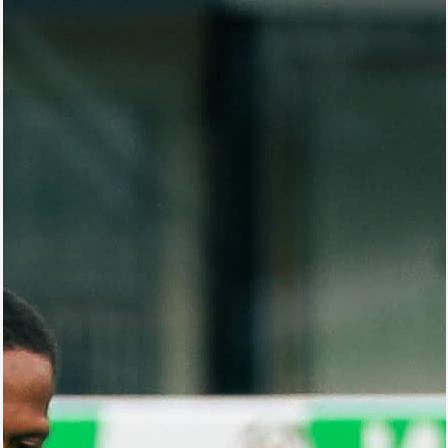
Arena
Ulduz
Yazarlar
Tribuna
Eksklüziv
Reytinq
Döyüş
Taekvondo
Boks
Kikboks
Tayboks
Karate
Seçilmişlər
Video