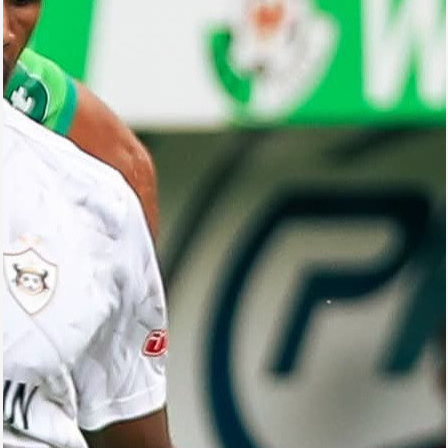
Foto
Digər
Maqazin
Dünya Kuboku - 2018
İslamiada-2017
Formula-1
Su İdman növləri
Tokio-2020
Layihə
Qış Olimpiya
İslamiada-2021
Dünya Kuboku-2022