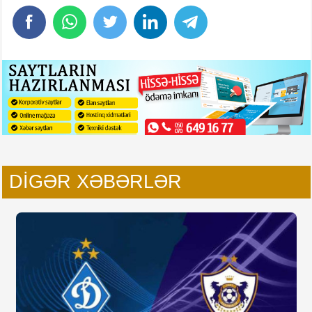
DIGƏR XƏBƏRLƏR