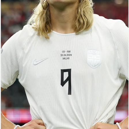
Arena
Ulduz
Yazarlar
Tribuna
Eksklüziv
Reytinq
Döyüş
Taekvondo
Boks
Kikboks
Tayboks
Karate
Seçilmişlər
Video