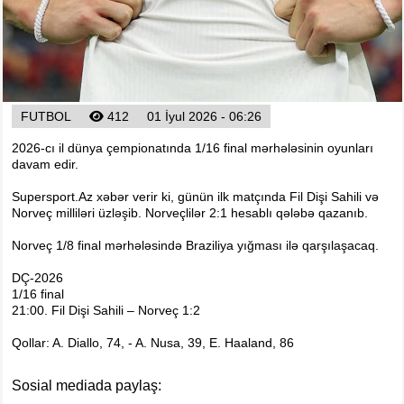
Foto
Digər
Maqazin
Dünya Kuboku - 2018
İslamiada-2017
FUTBOL
412
01 İyul 2026 - 06:26
Formula-1
2026-cı il dünya çempionatında 1/16 final mərhələsinin oyunları
davam edir.
Su İdman növləri
Tokio-2020
Supersport.Az xəbər verir ki, günün ilk matçında Fil Dişi Sahili və
Norveç milliləri üzləşib. Norveçlilər 2:1 hesablı qələbə qazanıb.
Layihə
Norveç 1/8 final mərhələsində Braziliya yığması ilə qarşılaşacaq.
Qış Olimpiya
İslamiada-2021
DÇ-2026
1/16 final
Dünya Kuboku-2022
21:00. Fil Dişi Sahili – Norveç 1:2
Qollar: A. Diallo, 74, - A. Nusa, 39, E. Haaland, 86
Sosial mediada paylaş: