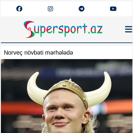
Haqqımızda
Norveç növbəti mərhələdə
Əlaqə
Arxiv
Futbol
Azərbaycan
Premyer Liqa
Dünya
Superliqa
Canlı