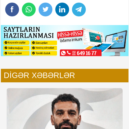
DIGƏR XƏBƏRLƏR