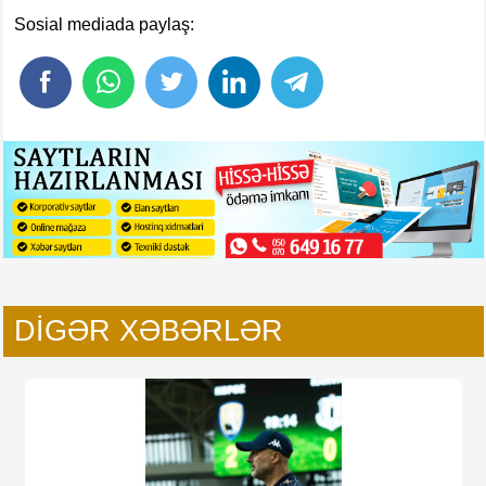
Sosial mediada paylaş:
DIGƏR XƏBƏRLƏR