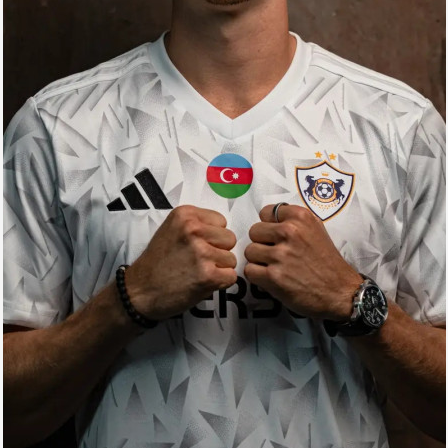
Arena
Ulduz
Yazarlar
Tribuna
Eksklüziv
Reytinq
Döyüş
Taekvondo
Boks
Kikboks
Tayboks
Karate
Seçilmişlər
Video