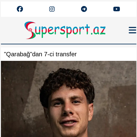
Haqqımızda
"Qarabağ"dan 7-ci transfer
Əlaqə
Arxiv
Futbol
Azərbaycan
Premyer Liqa
Dünya
Superliqa
Canlı