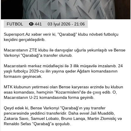
Foto
Digər
Maqazin
FUTBOL
441
03 İyul 2026 - 21:06
Dünya Kuboku - 2018
Supersport.Az xəbər verir ki, "Qarabağ" klubu növbəti futbolçu
İslamiada-2017
keçidini gerçəkləşdirib.
Formula-1
Macarıstanın ZTE klubu ilə danışıqlar uğurla yekunlaşıb və Bense
Su İdman növləri
Varkonyi "Qarabağ"a transfer olunub.
Tokio-2020
Macarıstanlı mərkəz müdafiəçisi ilə 3 illik müqavilə imzalanıb. 24
yaşlı futbolçu 2029-cu ilin yayına qədər Ağdam komandasının
Layihə
formasını geyinəcək.
Qış Olimpiya
MTK klubunun yetirməsi olan Bense karyerası ərzində bu klubun
İslamiada-2021
əsas komandası, həmçinin "Kozarmisleni"də də çıxış edib. O,
Macarıstanın U-21 komandasında forma geyinib.
Dünya Kuboku-2022
Qeyd edək ki, Bense Varkonyi "Qarabağ'ın yay transfer
pəncərəsində yeddinci transferidir. Daha əvvəl Jali Muaddib,
Zakaria Savo, Samuel Lobato, Bruno Lanqa, Martin Zlomisliç və
Renaldo Sefas “Qarabağ”a qoşulub.