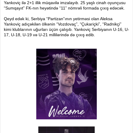
Yankoviç ilə 2+1 illik müqavilə imzalayıb. 25 yaşlı cinah oyunçusu
“Sumqayıt” FK-nın heyətində “11” nömrəli formada çıxış edəcək.
Qeyd edək ki, Serbiya “Partizan”ının yetirməsi olan Aleksa
Yankoviç adıçəkilən ölkənin “Vozdovaç”, “Çukariçki”, “Radnikçi”
kimi klublarının uğurları üçün çalışıb. Yankoviç Serbiyanın U-16, U-
17, U-18, U-19 və U-21 millilərində də çıxış edib.