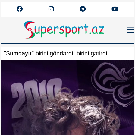
Haqqımızda
"Sumqayıt" birini göndərdi, birini gətirdi
Əlaqə
Arxiv
Futbol
Azərbaycan
Premyer Liqa
Dünya
Superliqa
Canlı