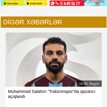
DIGƏR XƏBƏRLƏR
16:05, Bugün
Muhamməd Salahın "Trabzonspor"da qazancı
açıqlandı