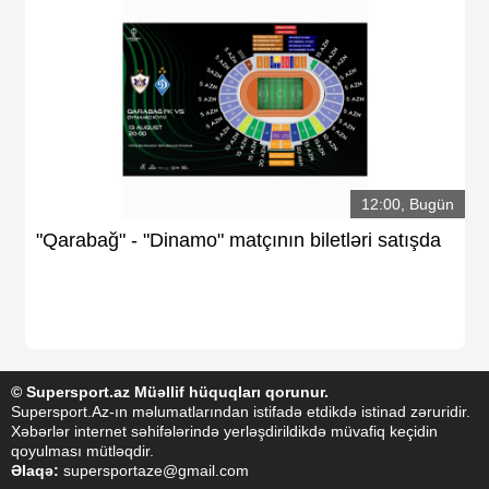
12:00, Bugün
"Qarabağ" - "Dinamo" matçının biletləri satışda
© Supersport.az Müəllif hüquqları qorunur.
Supersport.Az-ın məlumatlarından istifadə etdikdə istinad zəruridir.
Xəbərlər internet səhifələrində yerləşdirildikdə müvafiq keçidin
qoyulması mütləqdir.
Əlaqə:
supersportaze@gmail.com