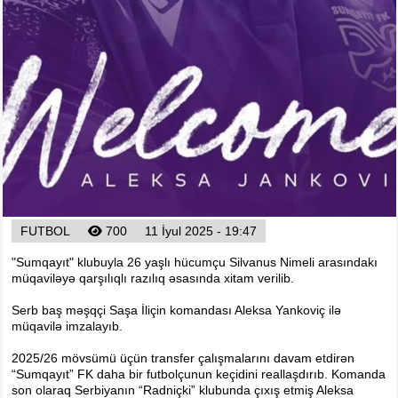
Foto
Digər
Maqazin
Dünya Kuboku - 2018
İslamiada-2017
Formula-1
Su İdman növləri
Tokio-2020
Layihə
FUTBOL
700
11 İyul 2025 - 19:47
Qış Olimpiya
"Sumqayıt" klubuyla 26 yaşlı hücumçu Silvanus Nimeli arasındakı
İslamiada-2021
müqaviləyə qarşılıqlı razılıq əsasında xitam verilib.
Dünya Kuboku-2022
Serb baş məşqçi Saşa İliçin komandası Aleksa Yankoviç ilə
müqavilə imzalayıb.
2025/26 mövsümü üçün transfer çalışmalarını davam etdirən
“Sumqayıt” FK daha bir futbolçunun keçidini reallaşdırıb. Komanda
son olaraq Serbiyanın “Radniçki” klubunda çıxış etmiş Aleksa