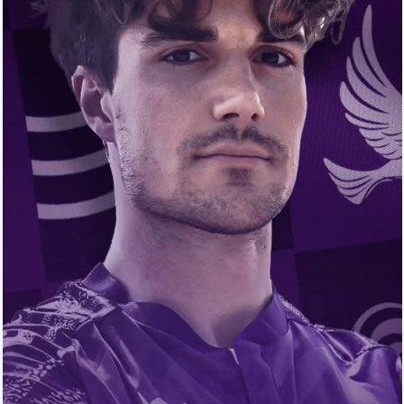
Arena
Ulduz
Yazarlar
Tribuna
Eksklüziv
Reytinq
Döyüş
Taekvondo
Boks
Kikboks
Tayboks
Karate
Seçilmişlər
Video