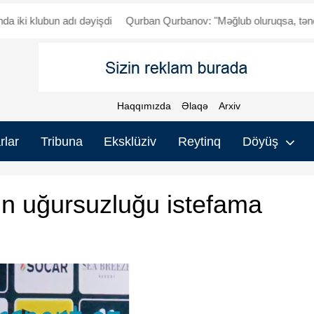
klubun adı dəyişdi
Qurban Qurbanov: "Məğlub oluruqsa, tənqid olu
Haqqımızda
Əlaqə
Arxiv
rlar
Tribuna
Eksklüziv
Reytinq
Döyüş
in uğursuzluğu istefama