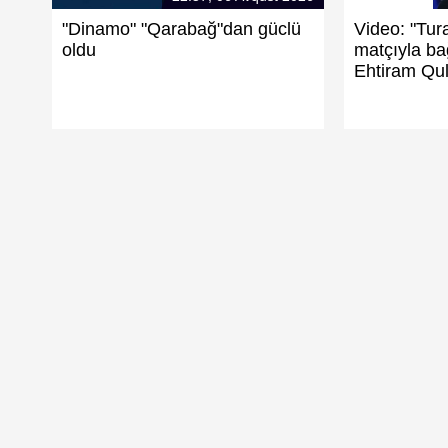
"Dinamo" "Qarabağ"dan güclü
Video: "Tur
oldu
matçıyla bağ
Ehtiram Qul
rbad vəziyyəti
"Sabah"da hər futbolçuya
mükafat - Eksklüziv