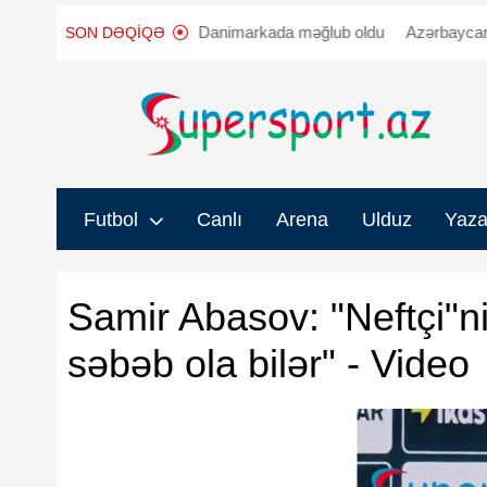
yyənləşdi
"Sabah" Danimarkada məğlub oldu
Azərbaycanda iki 
SON DƏQIQƏ
Futbol
Canlı
Arena
Ulduz
Yaza
Samir Abasov: "Neftçi"n
səbəb ola bilər" - Video