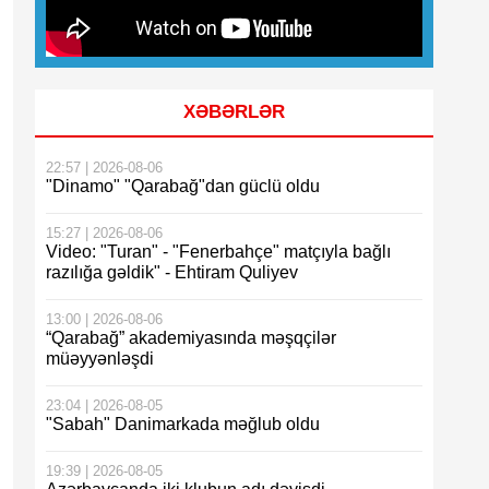
XƏBƏRLƏR
22:57 | 2026-08-06
"Dinamo" "Qarabağ"dan güclü oldu
15:27 | 2026-08-06
Video: "Turan" - "Fenerbahçe" matçıyla bağlı
razılığa gəldik" - Ehtiram Quliyev
13:00 | 2026-08-06
“Qarabağ” akademiyasında məşqçilər
müəyyənləşdi
23:04 | 2026-08-05
"Sabah" Danimarkada məğlub oldu
19:39 | 2026-08-05