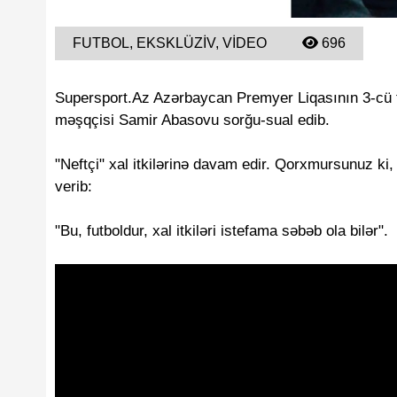
FUTBOL, EKSKLÜZIV, VIDEO
696
Supersport.Az Azərbaycan Premyer Liqasının 3-cü tu
məşqçisi Samir Abasovu sorğu-sual edib.
"Neftçi" xal itkilərinə davam edir. Qorxmursunuz ki,
verib:
"Bu, futboldur, xal itkiləri istefama səbəb ola bilər".