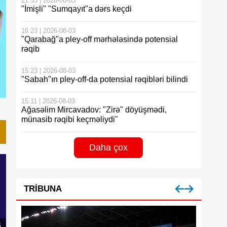
21:53 | 2026-08-03
"İmişli" "Sumqayıt"a dərs keçdi
16:23 | 2026-08-03
"Qarabağ"a pley-off mərhələsində potensial
rəqib
15:23 | 2026-08-03
"Sabah"ın pley-off-da potensial rəqibləri bilindi
15:11 | 2026-08-03
Ağasəlim Mircavadov: "Zirə" döyüşmədi,
münasib rəqibi keçməliydi"
Daha çox
TRIBUNA
6