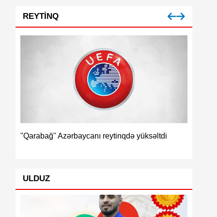
REYTINQ
İspaniya
"Qarabağ" Azərbaycanı reytinqdə yüksəltdi
ULDUZ