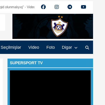
nmalıyıq" - Video
Ehtiram Quliyev: "Turan" güclənəcək - Video
M
Seçilmişlər
Video
Foto
Digər
SUPERSPORT TV