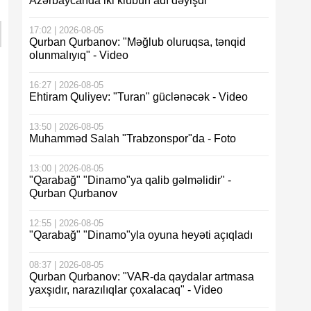
Azərbaycanda iki klubun adı dəyişdi
17:02 | 2026-08-05
Qurban Qurbanov: "Məğlub oluruqsa, tənqid
olunmalıyıq" - Video
16:27 | 2026-08-05
Ehtiram Quliyev: "Turan" güclənəcək - Video
13:50 | 2026-08-05
Muhamməd Salah "Trabzonspor"da - Foto
13:00 | 2026-08-05
"Qarabağ" "Dinamo"ya qalib gəlməlidir" -
Qurban Qurbanov
12:55 | 2026-08-05
"Qarabağ" "Dinamo"yla oyuna heyəti açıqladı
08:37 | 2026-08-05
Qurban Qurbanov: "VAR-da qaydalar artmasa
yaxşıdır, narazılıqlar çoxalacaq" - Video