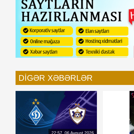
DIGƏR XƏBƏRLƏR
22:57, 06 Avqust 2026