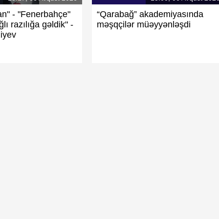
an" - "Fenerbahçe"
“Qarabağ” akademiyasında
lı razılığa gəldik" -
məşqçilər müəyyənləşdi
iyev
 80 min manat
"Sabah" rəhbərliyinin yalanları: "Qaraba
"Neftçi" və digər klubları aldatması