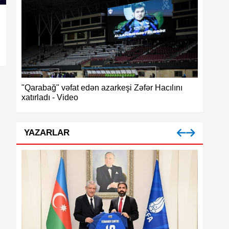
ğ",
"Qarabağ" vəfat edən azarkeşi Zəfər Hacılını
Azərbayc
xatırladı - Video
medalı
YAZARLAR