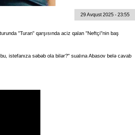
29 Avqust 2025 - 23:55
runda "Turan" qarşısında aciz qalan "Neftçi"nin baş
 bu, istefanıza səbəb ola bilər?" sualına Abasov belə cavab