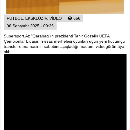
Foto
Digər
FUTBOL, EKSKLÜZIV, VIDEO
656
Maqazin
06 Sentyabr 2025 - 00:26
Dünya Kuboku - 2018
Supersport.Az "Qarabağ”ın prezidenti Tahir Gözəlin UEFA
İslamiada-2017
Çempionlar Liqasının əsas mərhələsi oyunları üçün yeni hücumçu
Formula-1
transfer etməməsinin səbəbini açıqladığı məqamı videogörüntüyə
alıb.
Su İdman növləri
Tokio-2020
Layihə
Qış Olimpiya
İslamiada-2021
Dünya Kuboku-2022