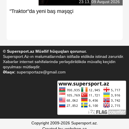
23:13, 09 Avqust 2026
"Traktor"da yeni baş məşqçi
© Supersport.az Müəllif hüquqları qorunur.
Supersport.Az-ın məlumatlarından istifadə etdikdə istinad zəruridir.
Xəbərlər internet səhifələrində yerləşdirildikdə müvafiq keçidin
qoyulması mütləqdir.
Əlaqə:
supersportaze@gmail.com
Copyright 2009-2026 Supersport.az.
Created by: webshop.az