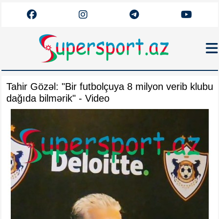
Haqqımızda
Tahir Gözəl: "Bir futbolçuya 8 milyon verib klubu
Əlaqə
dağıda bilmərik" - Video
Arxiv
Futbol
Azərbaycan
Premyer Liqa
Dünya
Superliqa
Canlı