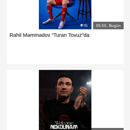
05:55, Bugün
Rahil Məmmədov "Turan Tovuz"da