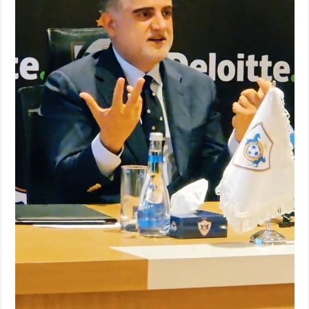
Arena
Ulduz
Yazarlar
Tribuna
Eksklüziv
Reytinq
Döyüş
Taekvondo
Boks
Kikboks
Tayboks
Karate
Seçilmişlər
Video