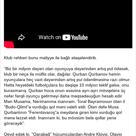
Klub rəhbəri bunu maliyyə ilə bağlı əlaqələndirib.
“Biz bir milyon dəyəri olan oyunçuya dəyərindən artıq pul ödəsək,
klub bir neçə ilə müflis olar, dağılar. Qurban Qurbanov həmin
oyunçulara heç vaxt dəyərindən artıq pul ödənilməsinə razı olmur.
Hətta heyətdəki futbolçulara bu dəqiqə 10 milyon təklif gəlsə, onu
buraxmarıq. Qurban hoca onun əvəzinə ayrı-ayrı mövqelərə üç
nəfər fərqli oyunçu gətirməyi daha məqsədəuyğun hesab edir.
Mən Musama, Nərimanıma inanıram. Toral Bayramovun ötən il
"Budo-Qlimt"ə vurduğu qol məni valeh etdi. Ötən dəfə Musa
Qurbanlının "Ferentsvaroş"a meydana girən kimi vurduğu qol
mənə ləzzət etdi. İnanıram ki, bu mövsüm belə qollar yenə
görəcəyik".
Qeyd edək ki, "Qarabağ" hücumçulardan Andre Klovis, Olavio