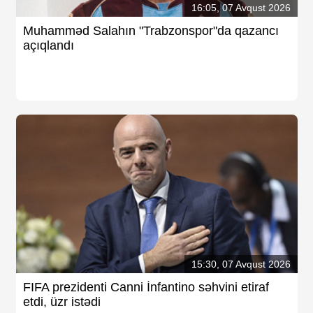
16:05, 07 Avqust 2026
Muhamməd Salahın "Trabzonspor"da qazancı
açıqlandı
15:30, 07 Avqust 2026
FIFA prezidenti Canni İnfantino səhvini etiraf
etdi, üzr istədi