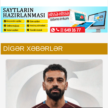
DIGƏR XƏBƏRLƏR