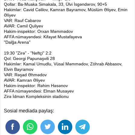
Foto
Qollar: Ba-Muaka Simakala, 33, Ülvi İsgəndərov, 90+5
Hakimlər: Cavid Cəlilov, Kamran Bayramov, Müslüm Əliyev, Emin
Digər
Əliyev
Maqazin
VAR: Rauf Cabarov
AVAR: Cəmil Quliyev
Dünya Kuboku - 2018
Hakim-inspektor: Orxan Məmmədov
AFFA nümayəndəsi: Kifayət Mustafayeva
İslamiada-2017
"Dalğa Arena"
Formula-1
19:30 "Zirə" - "Neftçi" 2:2
Su İdman növləri
Qol: Georgi Papunaşvili 28
Hakimlər: Kamal Umudlu, Vüsal Məmmədov, Zöhrab Abbasov,
Tokio-2020
Elvin Bayramov
Layihə
VAR: Rəşad Əhmədov
AVAR: Kamran Əliyev
Qış Olimpiya
Hakim-inspektor: Rəhim Həsənov
AFFA nümayəndəsi: Elman Musayev
İslamiada-2021
Zirə İdman Kompleksinin stadionu
Dünya Kuboku-2022
Sosial mediada paylaş: