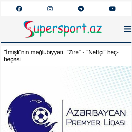
Haqqımızda
"İmişli"nin məğlubiyyəti, "Zirə" - "Neftçi" heç-
Əlaqə
heçəsi
Arxiv
Futbol
Azərbaycan
Premyer Liqa
Dünya
Superliqa
Canlı