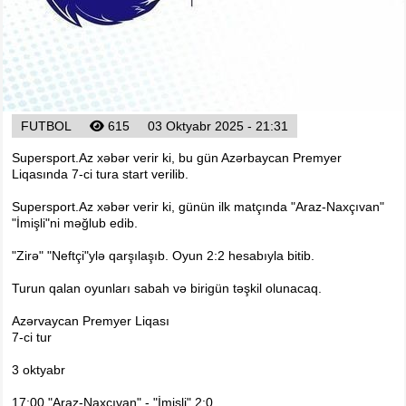
Arena
Ulduz
Yazarlar
Tribuna
Eksklüziv
FUTBOL
615
03 Oktyabr 2025 - 21:31
Reytinq
Supersport.Az xəbər verir ki, bu gün Azərbaycan Premyer
Liqasında 7-ci tura start verilib.
Döyüş
Supersport.Az xəbər verir ki, günün ilk matçında "Araz-Naxçıvan"
Taekvondo
"İmişli"ni məğlub edib.
Boks
"Zirə" "Neftçi"ylə qarşılaşıb. Oyun 2:2 hesabıyla bitib.
Kikboks
Turun qalan oyunları sabah və birigün təşkil olunacaq.
Tayboks
Karate
Azərvaycan Premyer Liqası
7-ci tur
Seçilmişlər
3 oktyabr
Video
17:00 "Araz-Naxçıvan" - "İmişli" 2:0