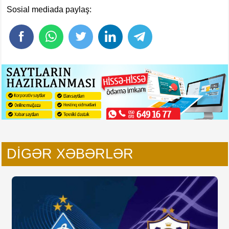
Sosial mediada paylaş:
DIGƏR XƏBƏRLƏR