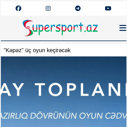
Haqqımızda
"Kəpəz" üç oyun keçirəcək
Əlaqə
Arxiv
Futbol
Azərbaycan
Premyer Liqa
Dünya
Superliqa
Canlı