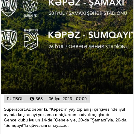
Foto
Digər
Maqazin
Dünya Kuboku - 2018
İslamiada-2017
Formula-1
Su İdman növləri
Tokio-2020
Layihə
Qış Olimpiya
İslamiada-2021
FUTBOL
363
06 İyul 2026 - 07:09
Dünya Kuboku-2022
Supersport.Az xəbər ki, "Kəpəz"in yay toplanışı çərçivəsində iyul
ayında keçirəcəyi yoxlama matçlarının cədvəli açıqlanıb.
Gəncə klubu iyulun 14-də "Qəbələ"ylə, 20-də "Şamaxı"yla, 26-da
"Sumqayıt"la qüvvəsini sınayacaq.