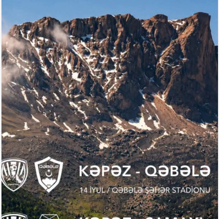
Arena
Ulduz
Yazarlar
Tribuna
Eksklüziv
Reytinq
Döyüş
Taekvondo
Boks
Kikboks
Tayboks
Karate
Seçilmişlər
Video