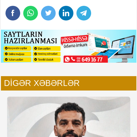
DIGƏR XƏBƏRLƏR