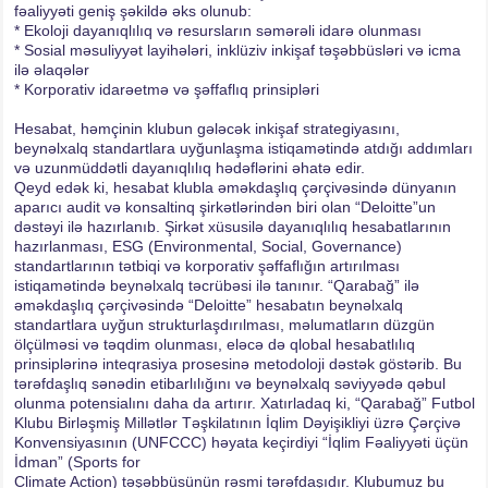
fəaliyyəti geniş şəkildə əks olunub:
* Ekoloji dayanıqlılıq və resursların səmərəli idarə olunması
* Sosial məsuliyyət layihələri, inklüziv inkişaf təşəbbüsləri və icma
ilə əlaqələr
* Korporativ idarəetmə və şəffaflıq prinsipləri
Hesabat, həmçinin klubun gələcək inkişaf strategiyasını,
beynəlxalq standartlara uyğunlaşma istiqamətində atdığı addımları
və uzunmüddətli dayanıqlılıq hədəflərini əhatə edir.
Qeyd edək ki, hesabat klubla əməkdaşlıq çərçivəsində dünyanın
aparıcı audit və konsaltinq şirkətlərindən biri olan “Deloitte”un
dəstəyi ilə hazırlanıb. Şirkət xüsusilə dayanıqlılıq hesabatlarının
hazırlanması, ESG (Environmental, Social, Governance)
standartlarının tətbiqi və korporativ şəffaflığın artırılması
istiqamətində beynəlxalq təcrübəsi ilə tanınır. “Qarabağ” ilə
əməkdaşlıq çərçivəsində “Deloitte” hesabatın beynəlxalq
standartlara uyğun strukturlaşdırılması, məlumatların düzgün
ölçülməsi və təqdim olunması, eləcə də qlobal hesabatlılıq
prinsiplərinə inteqrasiya prosesinə metodoloji dəstək göstərib. Bu
tərəfdaşlıq sənədin etibarlılığını və beynəlxalq səviyyədə qəbul
olunma potensialını daha da artırır. Xatırladaq ki, “Qarabağ” Futbol
Klubu Birləşmiş Millətlər Təşkilatının İqlim Dəyişikliyi üzrə Çərçivə
Konvensiyasının (UNFCCC) həyata keçirdiyi “İqlim Fəaliyyəti üçün
İdman” (Sports for
Climate Action) təşəbbüsünün rəsmi tərəfdaşıdır. Klubumuz bu