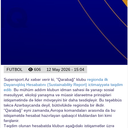
Foto
Digər
Maqazin
Dünya Kuboku - 2018
İslamiada-2017
Formula-1
Su İdman növləri
Tokio-2020
FUTBOL
606
12 May 2026 - 15:04
Layihə
Qış Olimpiya
Supersport.Az xəbər verir ki, "Qarabağ" klubu
regionda ilk
Dayanıqlılıq Hesabatını (Sustainability Report) ictimaiyyətə təqdim
İslamiada-2021
edib.
Bu mühüm addım klubun idman sahəsi ilə yanaşı sosial
məsuliyyət, ekoloji yanaşma və müasir idarəetmə prinsipləri
Dünya Kuboku-2022
istiqamətində də lider mövqeyini bir daha təsdiqləyir. Bu təşəbbüs
təkcə Azərbaycanda deyil, bütövlükdə regionda bir ilkdir.
“Qarabağ” eyni zamanda,Avropa komandaları arasında da bu
istiqamətdə hesabat hazırlayan qabaqcıl klublardan biri kimi
fərqlənir.
Təqdim olunan hesabatda klubun aşağıdakı istiqamətlər üzrə