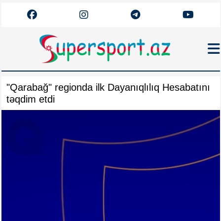
Haqqımızda
"Qarabağ" regionda ilk Dayanıqlılıq Hesabatını
Əlaqə
təqdim etdi
Arxiv
Futbol
Azərbaycan
Premyer Liqa
Dünya
Superliqa
Canlı