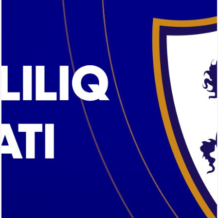
Arena
Ulduz
Yazarlar
Tribuna
Eksklüziv
Reytinq
Döyüş
Taekvondo
Boks
Kikboks
Tayboks
Karate
Seçilmişlər
Video