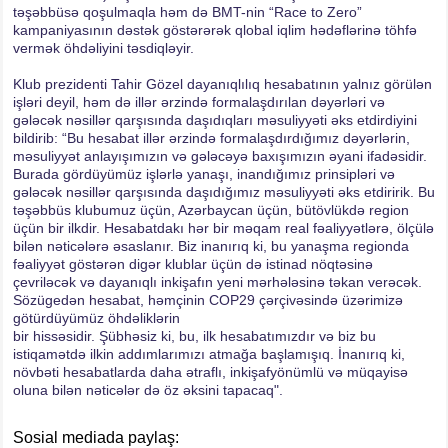
təşəbbüsə qoşulmaqla həm də BMT-nin “Race to Zero”
kampaniyasının dəstək göstərərək qlobal iqlim hədəflərinə töhfə
vermək öhdəliyini təsdiqləyir.
Klub prezidenti Tahir Gözel dayanıqlılıq hesabatının yalnız görülən
işləri deyil, həm də illər ərzində formalaşdırılan dəyərləri və
gələcək nəsillər qarşısında daşıdıqları məsuliyyəti əks etdirdiyini
bildirib: “Bu hesabat illər ərzində formalaşdırdığımız dəyərlərin,
məsuliyyət anlayışımızın və gələcəyə baxışımızın əyani ifadəsidir.
Burada gördüyümüz işlərlə yanaşı, inandığımız prinsipləri və
gələcək nəsillər qarşısında daşıdığımız məsuliyyəti əks etdiririk. Bu
təşəbbüs klubumuz üçün, Azərbaycan üçün, bütövlükdə region
üçün bir ilkdir. Hesabatdakı hər bir məqam real fəaliyyətlərə, ölçülə
bilən nəticələrə əsaslanır. Biz inanırıq ki, bu yanaşma regionda
fəaliyyət göstərən digər klublar üçün də istinad nöqtəsinə
çevriləcək və dayanıqlı inkişafın yeni mərhələsinə təkan verəcək.
Sözügedən hesabat, həmçinin COP29 çərçivəsində üzərimizə
götürdüyümüz öhdəliklərin
bir hissəsidir. Şübhəsiz ki, bu, ilk hesabatımızdır və biz bu
istiqamətdə ilkin addımlarımızı atmağa başlamışıq. İnanırıq ki,
növbəti hesabatlarda daha ətraflı, inkişafyönümlü və müqayisə
oluna bilən nəticələr də öz əksini tapacaq".
Sosial mediada paylaş: