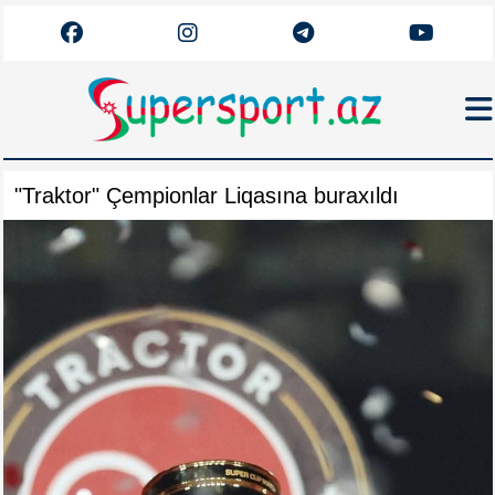
Haqqımızda
"Traktor" Çempionlar Liqasına buraxıldı
Əlaqə
Arxiv
Futbol
Azərbaycan
Premyer Liqa
Dünya
Superliqa
Canlı