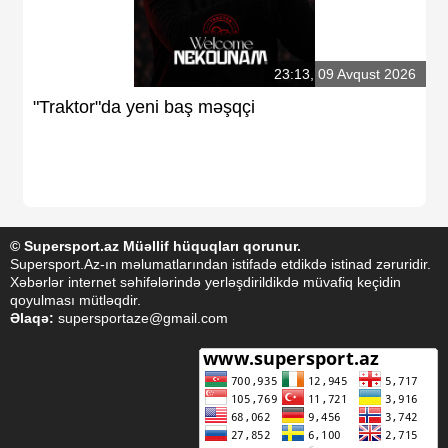
23:13, 09 Avqust 2026
"Traktor"da yeni baş məşqçi
© Supersport.az Müəllif hüquqları qorunur.
Supersport.Az-ın məlumatlarından istifadə etdikdə istinad zəruridir.
Xəbərlər internet səhifələrində yerləşdirildikdə müvafiq keçidin
qoyulması mütləqdir.
Əlaqə:
supersportaze@gmail.com