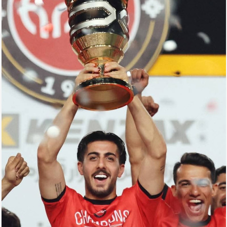
Arena
Ulduz
Yazarlar
Tribuna
Eksklüziv
Reytinq
Döyüş
Taekvondo
Boks
Kikboks
Tayboks
Karate
Seçilmişlər
Video