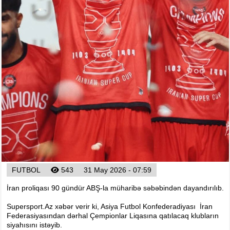
Foto
Digər
Maqazin
Dünya Kuboku - 2018
İslamiada-2017
Formula-1
Su İdman növləri
Tokio-2020
Layihə
Qış Olimpiya
İslamiada-2021
FUTBOL
543
31 May 2026 - 07:59
Dünya Kuboku-2022
İran proliqası 90 gündür ABŞ-la müharibə səbəbindən dayandırılıb.
Supersport.Az xəbər verir ki, Asiya Futbol Konfederadiyası İran
Federasiyasından dərhal Çempionlar Liqasına qatılacaq klubların
siyahısını istəyib.