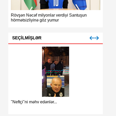
Rövşən Nəcəf milyonlar verdiyi Santuşun
Azərbayc
hörmətsizliyinə göz yumur
medalı
SEÇILMIŞLƏR
Azərbay
"Neftçi"ni məhv edənlər...