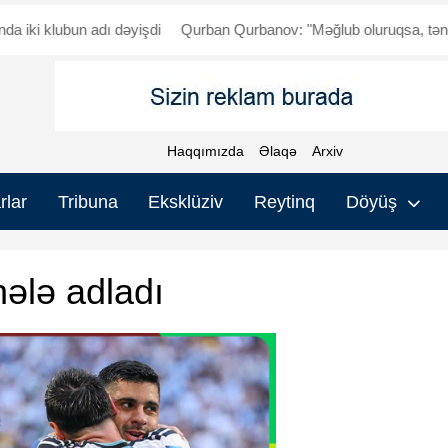
klubun adı dəyişdi
Qurban Qurbanov: "Məğlub oluruqsa, tənqid olun
Haqqımızda
Əlaqə
Arxiv
rlar
Tribuna
Eksklüziv
Reytinq
Döyüş
hələ adladı