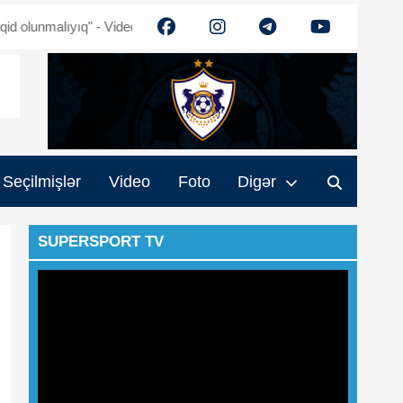
malıyıq" - Video
Ehtiram Quliyev: "Turan" güclənəcək - Video
M
Seçilmişlər
Video
Foto
Digər
SUPERSPORT TV