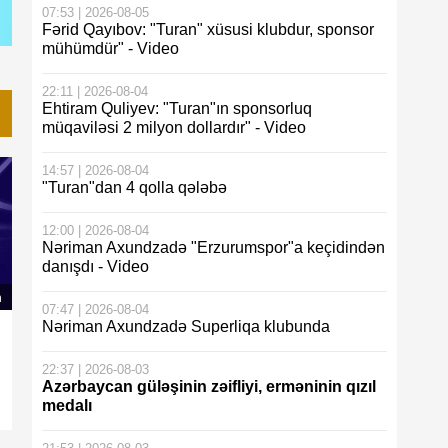
07:53 | 2026-08-05
Fərid Qayıbov: "Turan" xüsusi klubdur, sponsor
mühümdür" - Video
22:11 | 2026-08-04
Ehtiram Quliyev: "Turan"ın sponsorluq
müqaviləsi 2 milyon dollardır" - Video
14:57 | 2026-08-04
"Turan"dan 4 qolla qələbə
12:00 | 2026-08-04
Nəriman Axundzadə "Erzurumspor"a keçidindən
danışdı - Video
n
07:47 | 2026-08-04
Nəriman Axundzadə Superliqa klubunda
22:37 | 2026-08-03
Azərbaycan güləşinin zəifliyi, erməninin qızıl
medalı