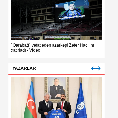
ğ",
"Qarabağ" vəfat edən azarkeşi Zəfər Hacılını
Azərbayc
xatırladı - Video
medalı
YAZARLAR