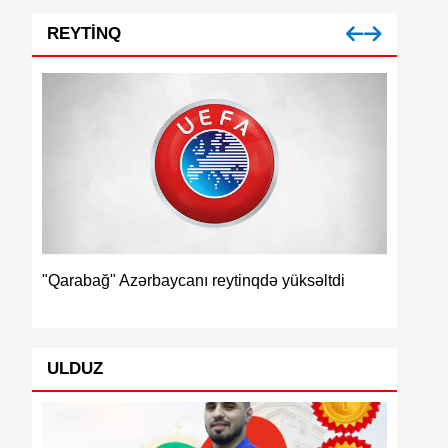
REYTINQ
İspaniya
"Qarabağ" Azərbaycanı reytinqdə yüksəltdi
ULDUZ