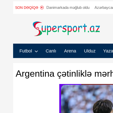
ğ"a qarşı
"Sabah" Danimarkada məğlub oldu
Azərbaycanda iki 
SON DƏQIQƏ
Futbol
Canlı
Arena
Ulduz
Yaza
Argentina çətinliklə mər