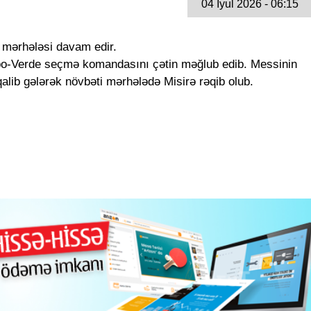
04 İyul 2026 - 06:15
l mərhələsi davam edir.
o-Verde seçmə komandasını çətin məğlub edib. Messinin
qalib gələrək növbəti mərhələdə Misirə rəqib olub.