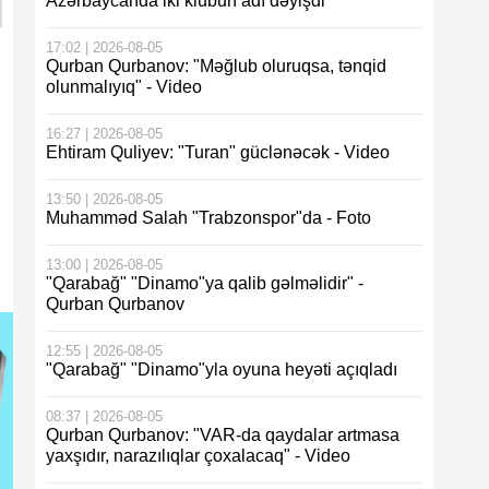
Azərbaycanda iki klubun adı dəyişdi
17:02 | 2026-08-05
Qurban Qurbanov: "Məğlub oluruqsa, tənqid
olunmalıyıq" - Video
16:27 | 2026-08-05
Ehtiram Quliyev: "Turan" güclənəcək - Video
13:50 | 2026-08-05
Muhamməd Salah "Trabzonspor"da - Foto
13:00 | 2026-08-05
"Qarabağ" "Dinamo"ya qalib gəlməlidir" -
Qurban Qurbanov
12:55 | 2026-08-05
"Qarabağ" "Dinamo"yla oyuna heyəti açıqladı
08:37 | 2026-08-05
Qurban Qurbanov: "VAR-da qaydalar artmasa
yaxşıdır, narazılıqlar çoxalacaq" - Video