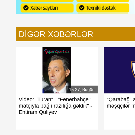
DIGƏR XƏBƏRLƏR
15:27, Bugün
Video: "Turan" - "Fenerbahçe"
“Qarabağ” 
matçıyla bağlı razılığa gəldik" -
məşqçilər 
Ehtiram Quliyev