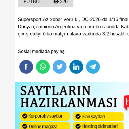
FUTBOL
320
Supersport.Az xəbər verir ki, DÇ-2026-da 1/16 fina
Dünya çempionu Argentina yığması bu raundda Kab
çıxış etdiyi ölkə matçın əlavə vaxtında 3:2 hesablı 
Sosial mediada paylaş: