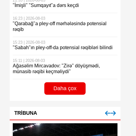
21:53 | 2026-08-03
"İmişli" "Sumqayıt"a dərs keçdi
16:23 | 2026-08-03
"Qarabağ"a pley-off mərhələsində potensial
rəqib
15:23 | 2026-08-03
"Sabah"ın pley-off-da potensial rəqibləri bilindi
15:11 | 2026-08-03
Ağasəlim Mircavadov: "Zirə" döyüşmədi,
münasib rəqibi keçməliydi"
Daha çox
TRIBUNA