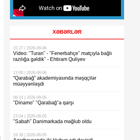
XƏBƏRLƏR
15:27 | 2026-08-06
Video: "Turan" - "Fenerbahçe" matçıyla bağlı
razılığa gəldik" - Ehtiram Quliyev
13:00 | 2026-08-06
“Qarabağ” akademiyasında məşqçilər
müəyyənləşdi
08:14 | 2026-08-06
"Dinamo" "Qarabağ"a qarşı
23:04 | 2026-08-05
"Sabah" Danimarkada məğlub oldu
19:39 | 2026-08-05