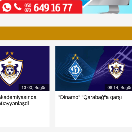
13:00, Bugün
08:14, Bugü
akademiyasında
"Dinamo" "Qarabağ"a qarşı
müəyyənləşdi