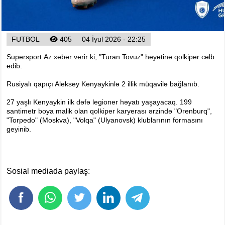
Foto
Digər
Maqazin
FUTBOL
405
04 İyul 2026 - 22:25
Dünya Kuboku - 2018
Supersport.Az xəbər verir ki, "Turan Tovuz" heyətinə qolkiper cəlb
İslamiada-2017
edib.
Formula-1
Rusiyalı qapıçı Aleksey Kenyaykinlə 2 illik müqavilə bağlanıb.
Su İdman növləri
27 yaşlı Kenyaykin ilk dəfə legioner həyatı yaşayacaq. 199
Tokio-2020
santimetr boya malik olan qolkiper karyerası ərzində "Orenburq",
"Torpedo" (Moskva), "Volqa" (Ulyanovsk) klublarının formasını
Layihə
geyinib.
Qış Olimpiya
İslamiada-2021
Dünya Kuboku-2022
Sosial mediada paylaş: