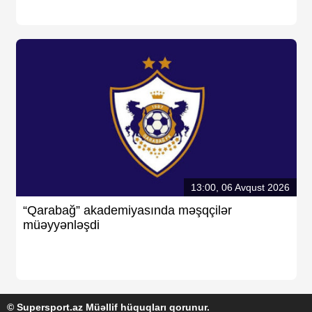
13:00, 06 Avqust 2026
“Qarabağ” akademiyasında məşqçilər
müəyyənləşdi
© Supersport.az Müəllif hüquqları qorunur.