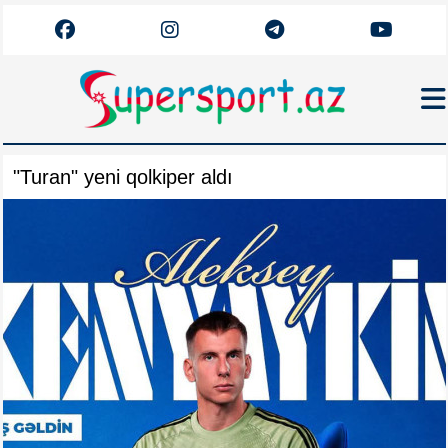
Haqqımızda
"Turan" yeni qolkiper aldı
Əlaqə
Arxiv
Futbol
Azərbaycan
Premyer Liqa
Dünya
Superliqa
Canlı