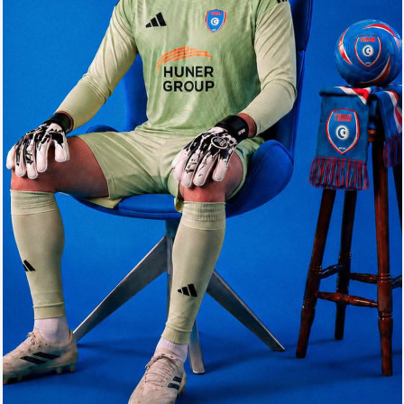
Arena
Ulduz
Yazarlar
Tribuna
Eksklüziv
Reytinq
Döyüş
Taekvondo
Boks
Kikboks
Tayboks
Karate
Seçilmişlər
Video