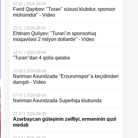
07:53 | 2026-08-05
Fərid Qayıbov: "Turan" xüsusi klubdur, sponsor
mühümdür" - Video
22:11 | 2026-08-04
Ehtiram Quliyev: "Turan"ın sponsorluq
müqaviləsi 2 milyon dollardır" - Video
14:57 | 2026-08-04
"Turan"dan 4 qolla qələbə
12:00 | 2026-08-04
Nəriman Axundzadə "Erzurumspor"a keçidindən
danışdı - Video
07:47 | 2026-08-04
Nəriman Axundzadə Superliqa klubunda
22:37 | 2026-08-03
Azərbaycan güləşinin zəifliyi, erməninin qızıl
medalı