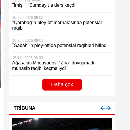
21:53 | 2026-08-03
"İmişli" "Sumqayıt"a dərs keçdi
16:23 | 2026-08-03
"Qarabağ"a pley-off mərhələsində potensial
rəqib
15:23 | 2026-08-03
"Sabah"ın pley-off-da potensial rəqibləri bilindi
15:11 | 2026-08-03
Ağasəlim Mircavadov: "Zirə" döyüşmədi,
münasib rəqibi keçməliydi"
Daha çox
TRIBUNA