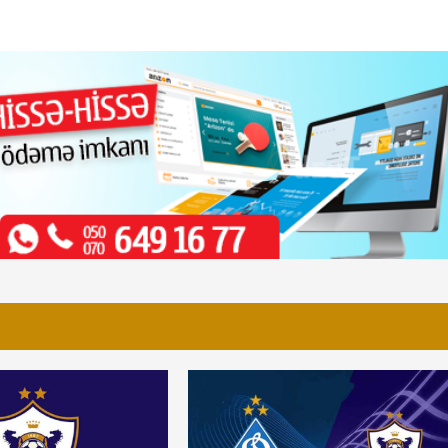
Rövşən Nəcəf milyonlar verdiyi Santuşun
hörmətsizliyinə göz yumur
"Neftçi"ni məhv edənlər...