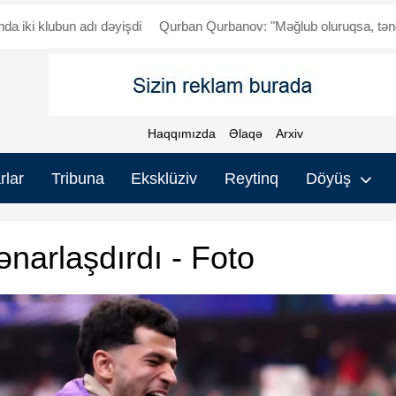
n adı dəyişdi
Qurban Qurbanov: "Məğlub oluruqsa, tənqid olunmalı
Haqqımızda
Əlaqə
Arxiv
rlar
Tribuna
Eksklüziv
Reytinq
Döyüş
narlaşdırdı - Foto