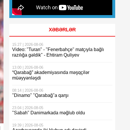
XƏBƏRLƏR
15:27 | 2026-08-06
Video: "Turan" - "Fenerbahçe" matçıyla bağlı
razılığa gəldik" - Ehtiram Quliyev
13:00 | 2026-08-06
“Qarabağ” akademiyasında məşqçilər
müəyyənləşdi
08:14 | 2026-08-06
"Dinamo" "Qarabağ"a qarşı
23:04 | 2026-08-05
"Sabah" Danimarkada məğlub oldu
19:39 | 2026-08-05