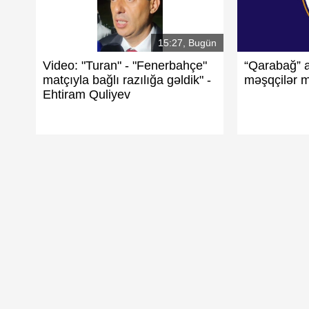
15:27, Bugün
Video: "Turan" - "Fenerbahçe"
“Qarabağ” 
matçıyla bağlı razılığa gəldik" -
məşqçilər 
Ehtiram Quliyev