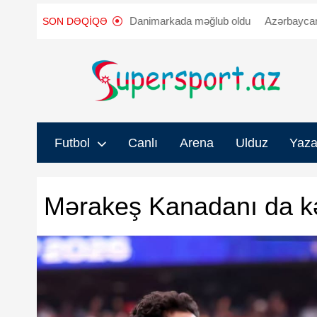
qarşı
"Sabah" Danimarkada məğlub oldu
Azərbaycanda iki klubu
SON DƏQIQƏ
Futbol
Canlı
Arena
Ulduz
Yaza
Mərakeş Kanadanı da kə