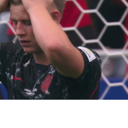
"Qarabağ" vəfat edən azarkeşi Zəfər Hacılı
xatırladı - Video