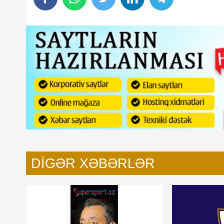
DIGƏR XƏBƏRLƏR