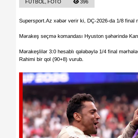
FUTBOL, FOTO
396
Supersport.Az xəbər verir ki, DÇ-2026-da 1/8 final 
Mərakeş seçmə komandası Hyuston şəhərində Kana
Mərakeşlilər 3:0 hesablı qələbəylə 1/4 final mərhələ
Rahimi bir qol (90+8) vurub.