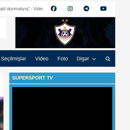
yıq" - Video
Ehtiram Quliyev: "Turan" güclənəcək - Video
Muham
Seçilmişlər
Video
Foto
Digər
SUPERSPORT TV