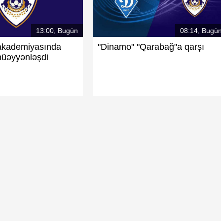
13:00, Bugün
08:14, Bugü
akademiyasında
"Dinamo" "Qarabağ"a qarşı
müəyyənləşdi
"Qarabağ" Azərbaycanı reytinqdə yüksəltdi