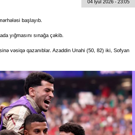
04 İyul 2026 - 23:05
mərhələsi başlayıb.
da yığmasını sınağa çəkib.
sinə vəsiqə qazanıblar. Azaddin Unahi (50, 82) iki, Sofyan