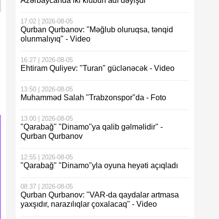
Azərbaycanda iki klubun adı dəyişdi
17:02 | 2026-08-05
Qurban Qurbanov: "Məğlub oluruqsa, tənqid
olunmalıyıq" - Video
16:27 | 2026-08-05
Ehtiram Quliyev: "Turan" güclənəcək - Video
13:50 | 2026-08-05
Muhamməd Salah "Trabzonspor"da - Foto
13:00 | 2026-08-05
"Qarabağ" "Dinamo"ya qalib gəlməlidir" -
Qurban Qurbanov
12:55 | 2026-08-05
"Qarabağ" "Dinamo"yla oyuna heyəti açıqladı
08:37 | 2026-08-05
Qurban Qurbanov: "VAR-da qaydalar artmasa
yaxşıdır, narazılıqlar çoxalacaq" - Video