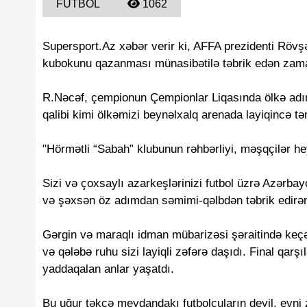
FUTBOL
1062
Supersport.Az xəbər verir ki, AFFA prezidenti Rövş
kubokunu qazanması münasibətilə təbrik edən zama
R.Nəcəf, çempionun Çempionlar Liqasında ölkə adı
qalibi kimi ölkəmizi beynəlxalq arenada layiqincə tə
"Hörmətli “Sabah” klubunun rəhbərliyi, məşqçilər hey
Sizi və çoxsaylı azarkeşlərinizi futbol üzrə Azərb
və şəxsən öz adımdan səmimi-qəlbdən təbrik edirə
Gərgin və maraqlı idman mübarizəsi şəraitində keçə
və qələbə ruhu sizi layiqli zəfərə daşıdı. Final qar
yaddaqalan anlar yaşatdı.
Bu uğur təkcə meydandakı futbolçuların deyil, eyn