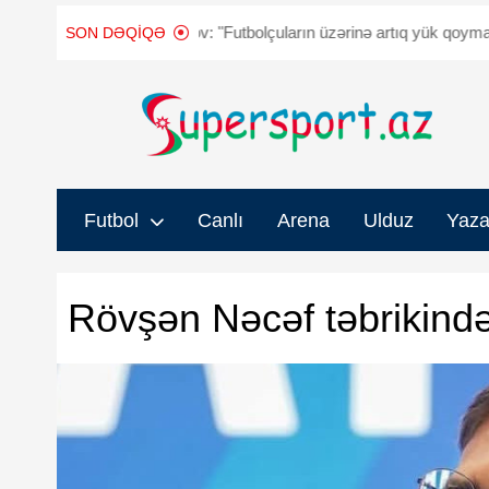
ban Qurbanov: "Futbolçuların üzərinə artıq yük qoymaq istəmirdim"
SON DƏQIQƏ
Futbol
Canlı
Arena
Ulduz
Yaza
Rövşən Nəcəf təbrikində