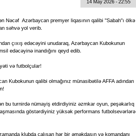
14 May 2026 - 22:55
ən Nəcəf Azərbaycan premyer liqasının qalibi "Sabah"ı ölkə
n səhvə yol verib.
ndan çıxış edəcəyini unudaraq, Azərbaycan Kubokunun
msil edəcəyinə inandığını qeyd edib.
əti və futbolçular!
aycan Kubokunun qalibi olmağınız münasibətilə AFFA adından
m!
n bu turnirdə nümayiş etdirdiyiniz əzmkar oyun, peşəkarlıq
şılaşmasında göstərdiyiniz yüksək performans futbolsevərlərə
i zamanda klubda çalışan hər bir əməkdaşın və komandanı