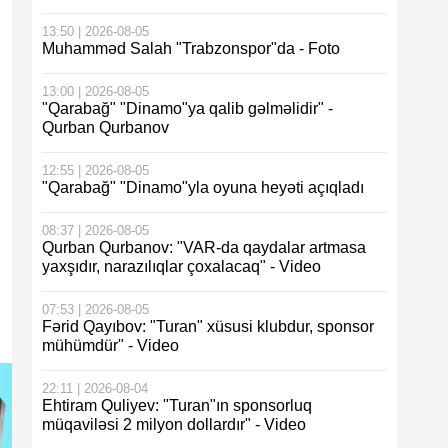
13:50 | 2026-08-05
Muhamməd Salah "Trabzonspor"da - Foto
13:00 | 2026-08-05
"Qarabağ" "Dinamo"ya qalib gəlməlidir" -
Qurban Qurbanov
12:55 | 2026-08-05
"Qarabağ" "Dinamo"yla oyuna heyəti açıqladı
08:37 | 2026-08-05
Qurban Qurbanov: "VAR-da qaydalar artmasa
yaxşıdır, narazılıqlar çoxalacaq" - Video
07:53 | 2026-08-05
Fərid Qayıbov: "Turan" xüsusi klubdur, sponsor
mühümdür" - Video
22:11 | 2026-08-04
Ehtiram Quliyev: "Turan"ın sponsorluq
müqaviləsi 2 milyon dollardır" - Video