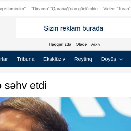
"Dinamo" "Qarabağ"dan güclü oldu
Video: "Turan" - "Fenerbahçe"
Haqqımızda
Əlaqə
Arxiv
rlar
Tribuna
Eksklüziv
Reytinq
Döyüş
 səhv etdi