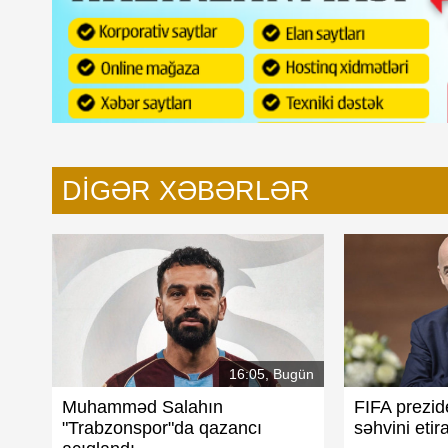
DIGƏR XƏBƏRLƏR
16:05, Bugün
Muhamməd Salahın
FIFA prezid
"Trabzonspor"da qazancı
səhvini etira