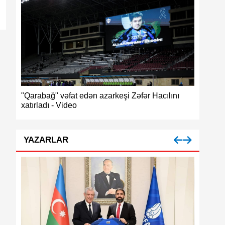
 edən azarkeşi Zəfər Hacılını
Azərbaycan güləşinin zəifliyi
medalı
YAZARLAR