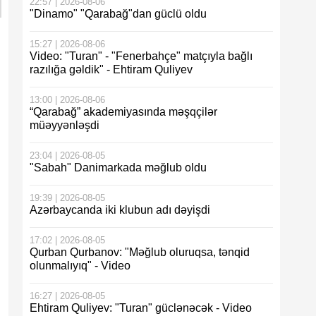
22:57 | 2026-08-06
"Dinamo" "Qarabağ"dan güclü oldu
15:27 | 2026-08-06
Video: "Turan" - "Fenerbahçe" matçıyla bağlı
razılığa gəldik" - Ehtiram Quliyev
13:00 | 2026-08-06
“Qarabağ” akademiyasında məşqçilər
müəyyənləşdi
23:04 | 2026-08-05
"Sabah" Danimarkada məğlub oldu
19:39 | 2026-08-05
Azərbaycanda iki klubun adı dəyişdi
17:02 | 2026-08-05
Qurban Qurbanov: "Məğlub oluruqsa, tənqid
olunmalıyıq" - Video
16:27 | 2026-08-05
Ehtiram Quliyev: "Turan" güclənəcək - Video