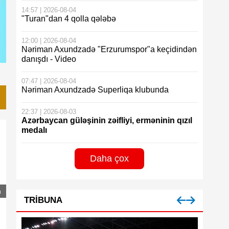
14:57 | 2026-08-04
"Turan"dan 4 qolla qələbə
12:00 | 2026-08-04
Nəriman Axundzadə "Erzurumspor"a keçidindən
danışdı - Video
07:47 | 2026-08-04
Nəriman Axundzadə Superliqa klubunda
22:37 | 2026-08-03
Azərbaycan güləşinin zəifliyi, erməninin qızıl
medalı
Daha çox
n
TRIBUNA