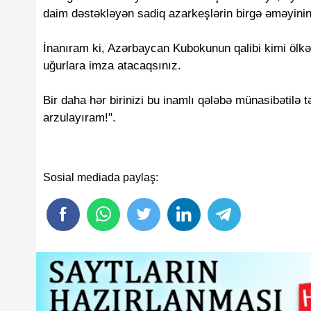
daim dəstəkləyən sadiq azarkeşlərin birgə əməyinin 
İnanıram ki, Azərbaycan Kubokunun qalibi kimi ölkə
uğurlara imza atacaqsınız.
Bir daha hər birinizi bu inamlı qələbə münasibətilə tə
arzulayıram!".
Sosial mediada paylaş: