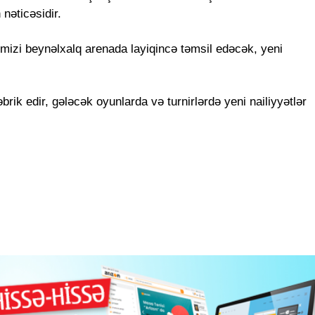
nəticəsidir.
mizi beynəlxalq arenada layiqincə təmsil edəcək, yeni
brik edir, gələcək oyunlarda və turnirlərdə yeni nailiyyətlər