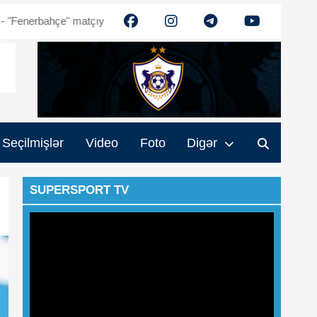
 matçıyla bağlı razılığa gəldik" - Ehtiram Quliyev
“Qarabağ” akade
Seçilmişlər
Video
Foto
Digər
SUPERSPORT TV