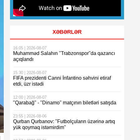
XƏBƏRLƏR
16:05 | 2026-08-07
Muhamməd Salahın "Trabzonspor"da qazancı
açıqlandı
15:30 | 2026-08-07
FIFA prezidenti Canni İnfantino səhvini etiraf
etdi, üzr istədi
12:00 | 2026-08-07
"Qarabağ" - "Dinamo" matçının biletləri satışda
23:55 | 2026-08-06
Qurban Qurbanov: "Futbolçuların üzərinə artıq
yük qoymaq istəmirdim"