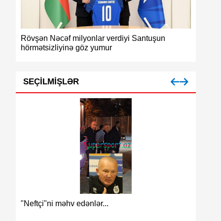
f milyonlar verdiyi Santuşun
Azərbaycan güləşinin zəifl
yinə göz yumur
medalı
SEÇILMIŞLƏR
Azərbaycan futbolun
ni məhv edənlər...