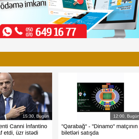
15:30, Bugün
12:00, Bugü
enti Canni İnfantino
"Qarabağ" - "Dinamo" matçının
f etdi, üzr istədi
biletləri satışda