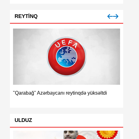
REYTINQ
İspaniya dünya reyt
abağ" Azərbaycanı reytinqdə yüksəltdi
ULDUZ