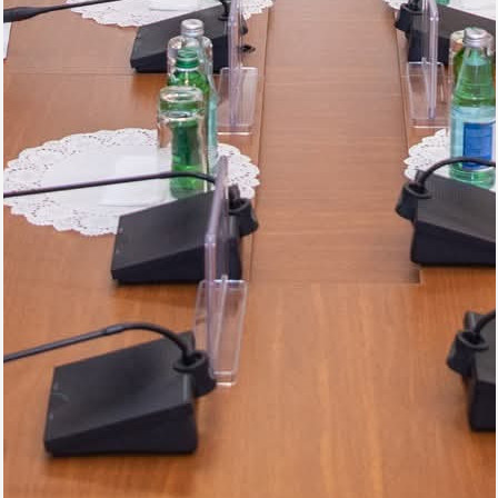
Foto
Digər
Maqazin
Dünya Kuboku - 2018
İslamiada-2017
Formula-1
Su İdman növləri
Tokio-2020
Layihə
Qış Olimpiya
İslamiada-2021
Dünya Kuboku-2022