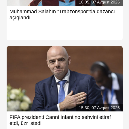
16:05, 07 Avqust 2026
Muhamməd Salahın "Trabzonspor"da qazancı
açıqlandı
15:30, 07 Avqust 2026
FIFA prezidenti Canni İnfantino səhvini etiraf
etdi, üzr istədi