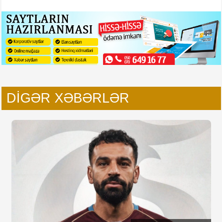
DIGƏR XƏBƏRLƏR