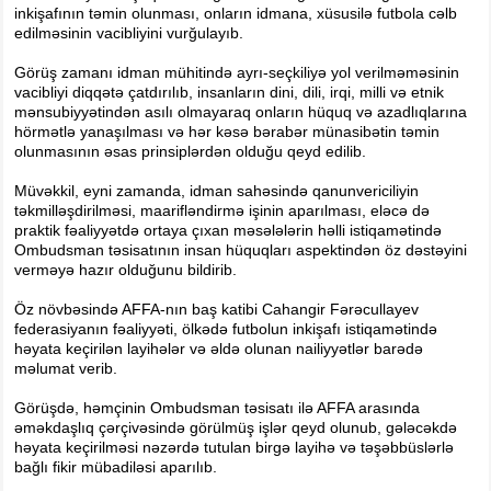
inkişafının təmin olunması, onların idmana, xüsusilə futbola cəlb
edilməsinin vacibliyini vurğulayıb.
Görüş zamanı idman mühitində ayrı-seçkiliyə yol verilməməsinin
vacibliyi diqqətə çatdırılıb, insanların dini, dili, irqi, milli və etnik
mənsubiyyətindən asılı olmayaraq onların hüquq və azadlıqlarına
hörmətlə yanaşılması və hər kəsə bərabər münasibətin təmin
olunmasının əsas prinsiplərdən olduğu qeyd edilib.
Müvəkkil, eyni zamanda, idman sahəsində qanunvericiliyin
təkmilləşdirilməsi, maarifləndirmə işinin aparılması, eləcə də
praktik fəaliyyətdə ortaya çıxan məsələlərin həlli istiqamətində
Ombudsman təsisatının insan hüquqları aspektindən öz dəstəyini
verməyə hazır olduğunu bildirib.
Öz növbəsində AFFA-nın baş katibi Cahangir Fərəcullayev
federasiyanın fəaliyyəti, ölkədə futbolun inkişafı istiqamətində
həyata keçirilən layihələr və əldə olunan nailiyyətlər barədə
məlumat verib.
Görüşdə, həmçinin Ombudsman təsisatı ilə AFFA arasında
əməkdaşlıq çərçivəsində görülmüş işlər qeyd olunub, gələcəkdə
həyata keçirilməsi nəzərdə tutulan birgə layihə və təşəbbüslərlə
bağlı fikir mübadiləsi aparılıb.