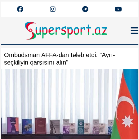
Haqqımızda
Ombudsman AFFA-dan tələb etdi: "Ayrı-
Əlaqə
seçkiliyin qarşısını alın"
Arxiv
Futbol
Azərbaycan
Premyer Liqa
Dünya
Superliqa
Canlı