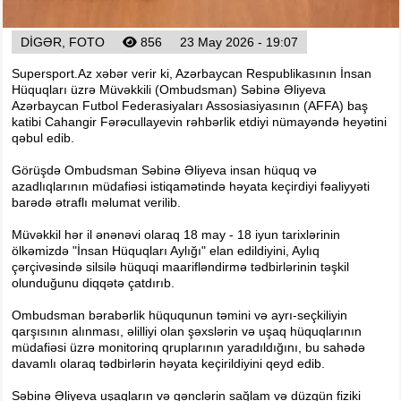
DIGƏR, FOTO
856
23 May 2026 - 19:07
Supersport.Az xəbər verir ki, Azərbaycan Respublikasının İnsan
Hüquqları üzrə Müvəkkili (Ombudsman) Səbinə Əliyeva
Azərbaycan Futbol Federasiyaları Assosiasiyasının (AFFA) baş
katibi Cahangir Fərəcullayevin rəhbərlik etdiyi nümayəndə heyətini
qəbul edib.
Görüşdə Ombudsman Səbinə Əliyeva insan hüquq və
azadlıqlarının müdafiəsi istiqamətində həyata keçirdiyi fəaliyyəti
barədə ətraflı məlumat verilib.
Müvəkkil hər il ənənəvi olaraq 18 may - 18 iyun tarixlərinin
ölkəmizdə "İnsan Hüquqları Aylığı" elan edildiyini, Aylıq
çərçivəsində silsilə hüquqi maarifləndirmə tədbirlərinin təşkil
olunduğunu diqqətə çatdırıb.
Ombudsman bərabərlik hüququnun təmini və ayrı-seçkiliyin
qarşısının alınması, əlilliyi olan şəxslərin və uşaq hüquqlarının
müdafiəsi üzrə monitorinq qruplarının yaradıldığını, bu sahədə
davamlı olaraq tədbirlərin həyata keçirildiyini qeyd edib.
Səbinə Əliyeva uşaqların və gənclərin sağlam və düzgün fiziki