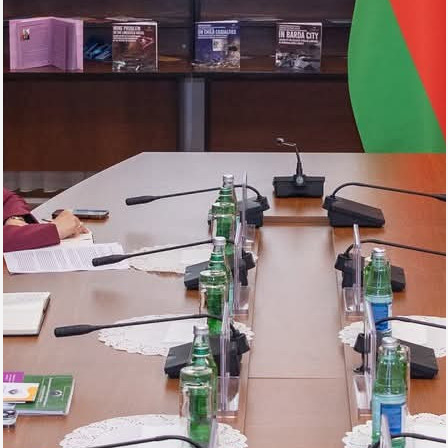
Arena
Ulduz
Yazarlar
Tribuna
Eksklüziv
Reytinq
Döyüş
Taekvondo
Boks
Kikboks
Tayboks
Karate
Seçilmişlər
Video