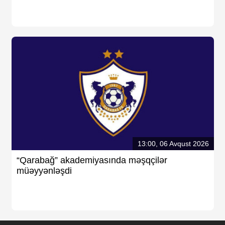
13:00, 06 Avqust 2026
“Qarabağ” akademiyasında məşqçilər
müəyyənləşdi