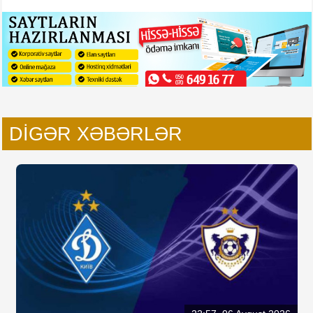
DIGƏR XƏBƏRLƏR