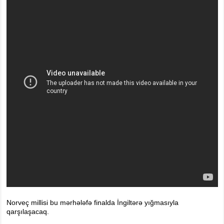
Foto
Digər
Maqazin
Dünya Kuboku - 2018
İslamiada-2017
Formula-1
Su İdman növləri
Tokio-2020
Layihə
Qış Olimpiya
İslamiada-2021
Dünya Kuboku-2022
Norveç millisi bu mərhələfə finalda İngiltərə yığmasıyla
qarşılaşacaq.