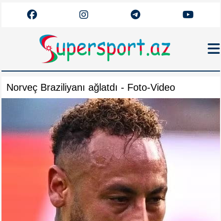
Haqqımızda
Norveç Braziliyanı ağlatdı - Foto-Video
Əlaqə
Arxiv
Futbol
Azərbaycan
Premyer Liqa
Dünya
Superliqa
Canlı