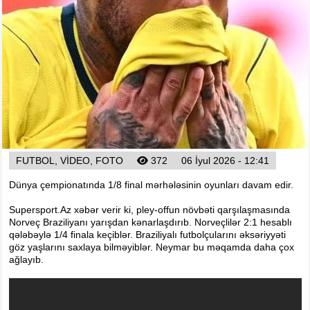
Arena
Ulduz
Yazarlar
Tribuna
Eksklüziv
Reytinq
Döyüş
FUTBOL, VIDEO, FOTO
372
06 İyul 2026 - 12:41
Taekvondo
Boks
Dünya çempionatında 1/8 final mərhələsinin oyunları davam edir.
Kikboks
Supersport.Az xəbər verir ki, pley-offun növbəti qarşılaşmasında
Norveç Braziliyanı yarışdan kənarlaşdırıb. Norveçlilər 2:1 hesablı
Tayboks
qələbəylə 1/4 finala keçiblər. Braziliyalı futbolçularını əksəriyyəti
Karate
göz yaşlarını saxlaya bilməyiblər. Neymar bu məqamda daha çox
ağlayıb.
Seçilmişlər
Video