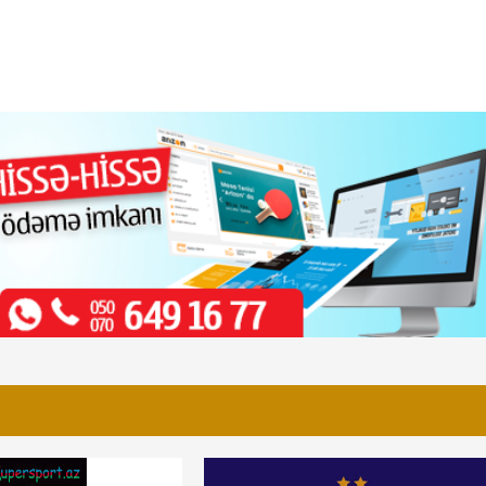
Rövşən Nəcəf milyonlar verdiyi Santuşun
əmmədova
hörmətsizliyinə göz yumur
 davası
"Neftçi"ni məhv edənlər...