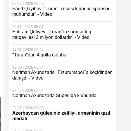
07:53 | 2026-08-05
Fərid Qayıbov: "Turan" xüsusi klubdur, sponsor
mühümdür" - Video
22:11 | 2026-08-04
Ehtiram Quliyev: "Turan"ın sponsorluq
müqaviləsi 2 milyon dollardır" - Video
14:57 | 2026-08-04
"Turan"dan 4 qolla qələbə
12:00 | 2026-08-04
Nəriman Axundzadə "Erzurumspor"a keçidindən
danışdı - Video
07:47 | 2026-08-04
Nəriman Axundzadə Superliqa klubunda
22:37 | 2026-08-03
Azərbaycan güləşinin zəifliyi, erməninin qızıl
medalı