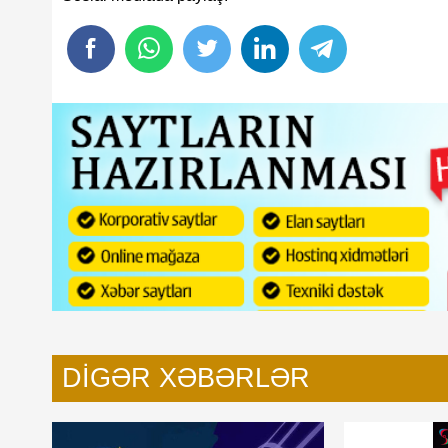
hvə aparan prezident: Maqsud
Rövşən Nəcəfin Elxan M
məğlubiyyəti
DIGƏR XƏBƏRLƏR
n üzüqara yığması - Santuşa
Eksklüziv: "Neftçi"də kreslo
", "qocalar", AFFA-da dərəbəylik