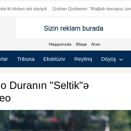
un adı dəyişdi
Qurban Qurbanov: "Məğlub oluruqsa, tənqid olunmal
Haqqımızda
Əlaqə
Arxiv
rlar
Tribuna
Eksklüziv
Reytinq
Döyüş
 Duranın "Seltik"ə
deo