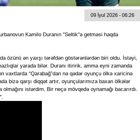
09 İyul 2026 - 06:26
rbanovun Kamilo Duranın "Seltik"ə getməsi haqda
 özünü ən yaxşı tərəfdən göstərənlərdən biri oldu. İstəyi,
mazlıqlar yarada bilər. Duranı itiririk, amma eyni zamanda
on vaxtlarda “Qarabağ”dan nə qədər oyunçu ölkə xaricinə
da bizə qarşı diqqət artır, oyunçularımıza baxan ölkələr
 olmağını istərdim. Bir neçə mövqedə oynamağı bacarırdı.
".