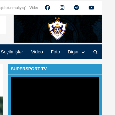
ıyıq" - Video
Ehtiram Quliyev: "Turan" güclənəcək - Video
Muha
Seçilmişlər
Video
Foto
Digər
SUPERSPORT TV