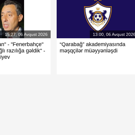
15:27, 06 Avqust 2026
13:00, 06 Avqust 202
an" - "Fenerbahçe"
“Qarabağ” akademiyasında
lı razılığa gəldik" -
məşqçilər müəyyənləşdi
iyev
- Foto
"Qarabağ" Azərbaycanı reytinqdə yüksəltd