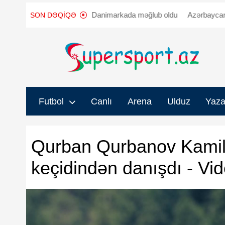
nləşdi
"Sabah" Danimarkada məğlub oldu
Azərbaycanda iki klub
SON DƏQIQƏ
Futbol
Canlı
Arena
Ulduz
Yaza
Qurban Qurbanov Kamilo
keçidindən danışdı - Vi