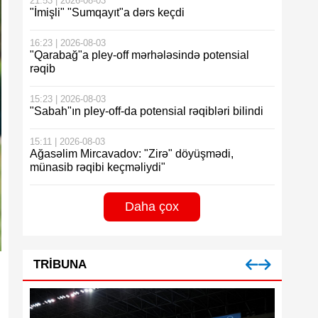
21:53 | 2026-08-03
"İmişli" "Sumqayıt"a dərs keçdi
16:23 | 2026-08-03
"Qarabağ"a pley-off mərhələsində potensial
rəqib
15:23 | 2026-08-03
"Sabah"ın pley-off-da potensial rəqibləri bilindi
15:11 | 2026-08-03
Ağasəlim Mircavadov: "Zirə" döyüşmədi,
münasib rəqibi keçməliydi"
Daha çox
TRIBUNA