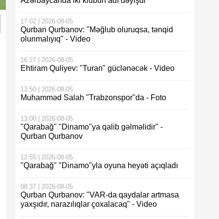
Azərbaycanda iki klubun adı dəyişdi
17:02 | 2026-08-05
Qurban Qurbanov: "Məğlub oluruqsa, tənqid
olunmalıyıq" - Video
16:27 | 2026-08-05
Ehtiram Quliyev: "Turan" güclənəcək - Video
13:50 | 2026-08-05
Muhamməd Salah "Trabzonspor"da - Foto
13:00 | 2026-08-05
"Qarabağ" "Dinamo"ya qalib gəlməlidir" -
Qurban Qurbanov
12:55 | 2026-08-05
"Qarabağ" "Dinamo"yla oyuna heyəti açıqladı
08:37 | 2026-08-05
Qurban Qurbanov: "VAR-da qaydalar artmasa
yaxşıdır, narazılıqlar çoxalacaq" - Video