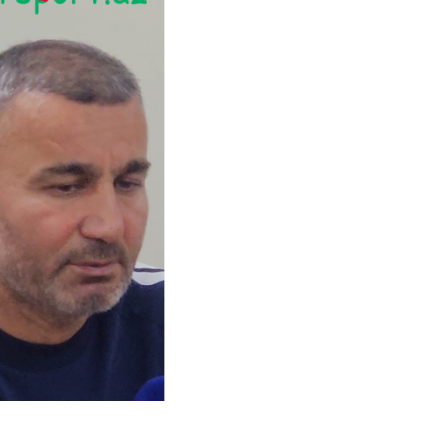
"Qarabağ" vəfat edən azarkeşi Zəfər Hacılı
xatırladı - Video