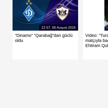
22:57, 06 Avqust 2026
"Dinamo" "Qarabağ"dan güclü
Video: "Tur
oldu
matçıyla bağ
Ehtiram Qul
"Qarabağ"ın reytinqdə yeri 
illisindən iki futbolçu qovuldu