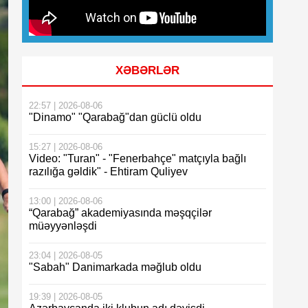
XƏBƏRLƏR
22:57 | 2026-08-06
"Dinamo" "Qarabağ"dan güclü oldu
15:27 | 2026-08-06
Video: "Turan" - "Fenerbahçe" matçıyla bağlı
razılığa gəldik" - Ehtiram Quliyev
13:00 | 2026-08-06
“Qarabağ” akademiyasında məşqçilər
müəyyənləşdi
23:04 | 2026-08-05
"Sabah" Danimarkada məğlub oldu
19:39 | 2026-08-05