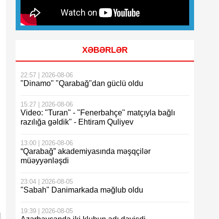
XƏBƏRLƏR
22:57 | 2026-08-06
"Dinamo" "Qarabağ"dan güclü oldu
15:27 | 2026-08-06
Video: "Turan" - "Fenerbahçe" matçıyla bağlı
razılığa gəldik" - Ehtiram Quliyev
13:00 | 2026-08-06
“Qarabağ” akademiyasında məşqçilər
müəyyənləşdi
23:04 | 2026-08-05
"Sabah" Danimarkada məğlub oldu
19:39 | 2026-08-05