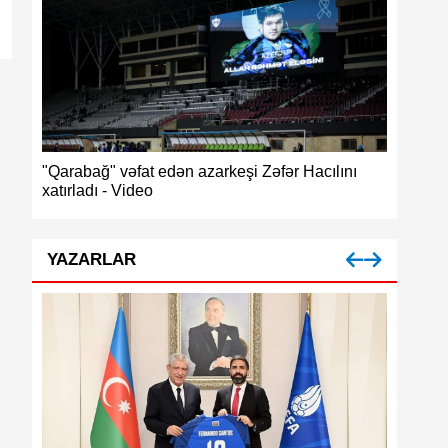
ğ",
"Qarabağ" vəfat edən azarkeşi Zəfər Hacılını
Azərbayc
xatırladı - Video
medalı
YAZARLAR