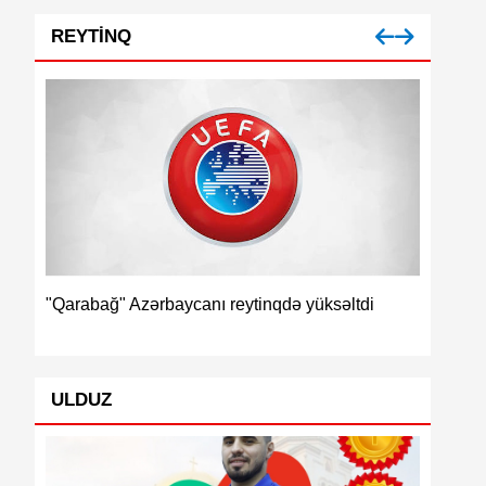
REYTINQ
İspaniya
"Qarabağ" Azərbaycanı reytinqdə yüksəltdi
ULDUZ