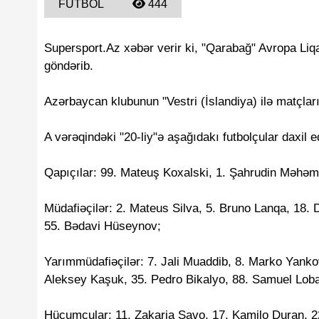
FUTBOL
444
Supersport.Az xəbər verir ki, "Qarabağ" Avropa Liqa
göndərib.
Azərbaycan klubunun "Vestri (İslandiya) ilə matçların
A vərəqindəki "20-liy"ə aşağıdakı futbolçular daxil ed
Qapıçılar: 99. Mateuş Koxalski, 1. Şahrudin Məhə
Müdafiəçilər: 2. Mateus Silva, 5. Bruno Lanqa, 18. D
55. Bədavi Hüseynov;
Yarımmüdafiəçilər: 7. Jali Muaddib, 8. Marko Yankovi
Aleksey Kaşuk, 35. Pedro Bikalyo, 88. Samuel Loba
Hücumçular: 11. Zakaria Savo, 17. Kamilo Duran, 2