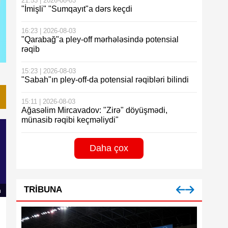
21:53 | 2026-08-03
"İmişli" "Sumqayıt"a dərs keçdi
16:23 | 2026-08-03
"Qarabağ"a pley-off mərhələsində potensial
rəqib
15:23 | 2026-08-03
"Sabah"ın pley-off-da potensial rəqibləri bilindi
15:11 | 2026-08-03
Ağasəlim Mircavadov: "Zirə" döyüşmədi,
münasib rəqibi keçməliydi"
Daha çox
TRIBUNA
n