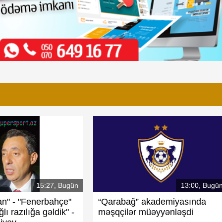
15:27, Bugün
13:00, Bugü
an" - "Fenerbahçe"
“Qarabağ” akademiyasında
lı razılığa gəldik" -
məşqçilər müəyyənləşdi