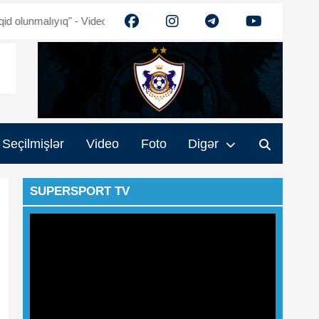
malıyıq" - Video
Ehtiram Quliyev: "Turan" güclənəcək - Video
M
Seçilmişlər
Video
Foto
Digər
SUPERSPORT TV