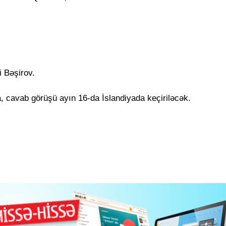
i Bəşirov.
a, cavab görüşü ayın 16-da İslandiyada keçiriləcək.