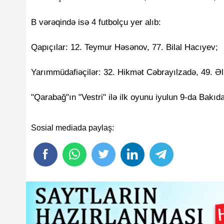
B vərəqində isə 4 futbolçu yer alıb:
Qapıçılar: 12. Teymur Həsənov, 77. Bilal Hacıyev;
Yarımmüdafiəçilər: 32. Hikmət Cəbrayılzadə, 49. Əl
"Qarabağ"ın "Vestri" ilə ilk oyunu iyulun 9-da Bakıd
Sosial mediada paylaş: