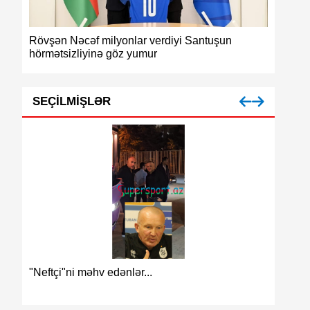
Rövşən Nəcəf milyonlar verdiyi Santuşun
Azərbayc
hörmətsizliyinə göz yumur
medalı
SEÇILMIŞLƏR
Azərbay
"Neftçi"ni məhv edənlər...