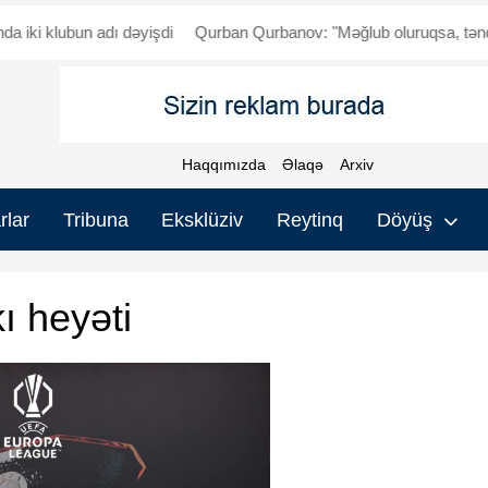
klubun adı dəyişdi
Qurban Qurbanov: "Məğlub oluruqsa, tənqid olun
Haqqımızda
Əlaqə
Arxiv
rlar
Tribuna
Eksklüziv
Reytinq
Döyüş
ı heyəti