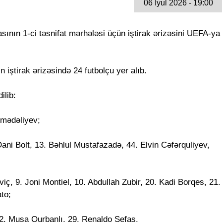
06 İyul 2026 - 19:00
sının 1-ci təsnifat mərhələsi üçün iştirak ərizəsini UEFA-ya
 iştirak ərizəsində 24 futbolçu yer alıb.
ilib:
mmədəliyev;
ani Bolt, 13. Bəhlul Mustafazadə, 44. Elvin Cəfərquliyev,
ç, 9. Joni Montiel, 10. Abdullah Zubir, 20. Kadi Borqes, 21.
to;
2. Musa Qurbanlı, 29. Renaldo Sefas.