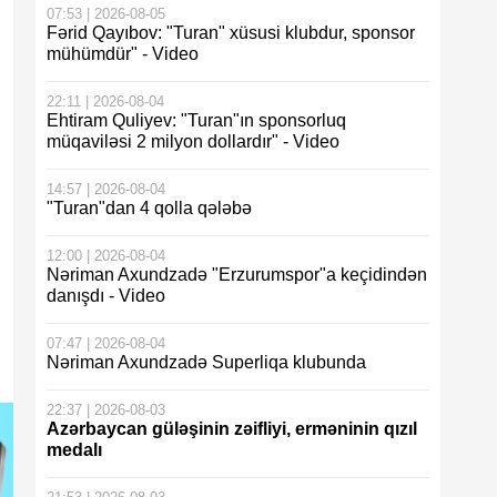
07:53 | 2026-08-05
Fərid Qayıbov: "Turan" xüsusi klubdur, sponsor
mühümdür" - Video
22:11 | 2026-08-04
Ehtiram Quliyev: "Turan"ın sponsorluq
müqaviləsi 2 milyon dollardır" - Video
14:57 | 2026-08-04
"Turan"dan 4 qolla qələbə
12:00 | 2026-08-04
Nəriman Axundzadə "Erzurumspor"a keçidindən
danışdı - Video
07:47 | 2026-08-04
Nəriman Axundzadə Superliqa klubunda
22:37 | 2026-08-03
Azərbaycan güləşinin zəifliyi, erməninin qızıl
medalı