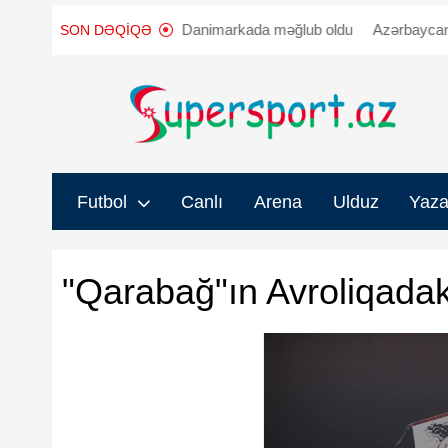
yyənləşdi
"Sabah" Danimarkada məğlub oldu
Azərbaycanda iki 
SON DƏQIQƏ
Futbol
Canlı
Arena
Ulduz
Yaza
"Qarabağ"ın Avroliqadak