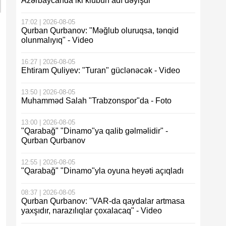
Azərbaycanda iki klubun adı dəyişdi
17:02 | 2026-08-05
Qurban Qurbanov: "Məğlub oluruqsa, tənqid
olunmalıyıq" - Video
16:27 | 2026-08-05
Ehtiram Quliyev: "Turan" güclənəcək - Video
13:50 | 2026-08-05
Muhamməd Salah "Trabzonspor"da - Foto
13:00 | 2026-08-05
"Qarabağ" "Dinamo"ya qalib gəlməlidir" -
Qurban Qurbanov
12:55 | 2026-08-05
"Qarabağ" "Dinamo"yla oyuna heyəti açıqladı
08:37 | 2026-08-05
Qurban Qurbanov: "VAR-da qaydalar artmasa
yaxşıdır, narazılıqlar çoxalacaq" - Video