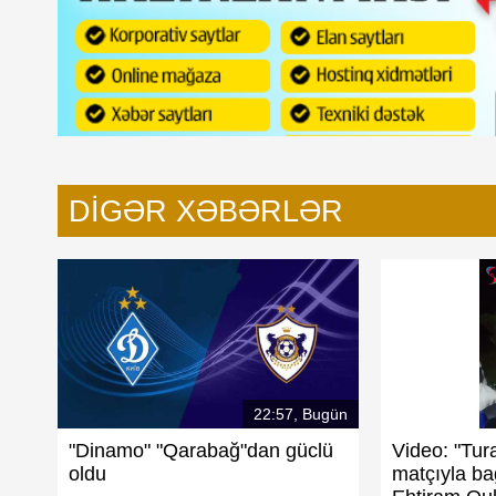
DIGƏR XƏBƏRLƏR
22:57, Bugün
"Dinamo" "Qarabağ"dan güclü
Video: "Tur
oldu
matçıyla bağ